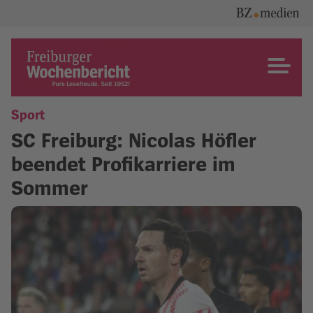
Skip
to
content
Freiburger Wochenbericht
Sport
SC Freiburg: Nicolas Höfler
beendet Profikarriere im
Sommer