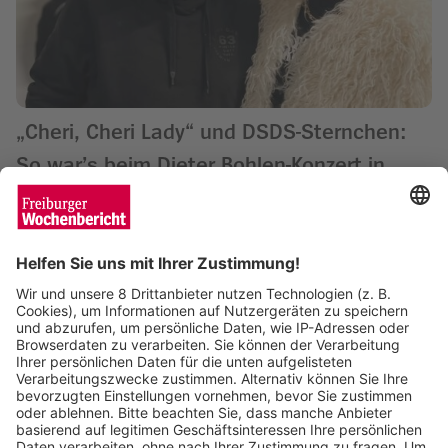
„Cheri, Cheri Lady“ und DSDS-Sternchen:
So war’s beim Dieter Bohlen-Konzert in
Freiburg
Saskia Schuh
04.02.2026