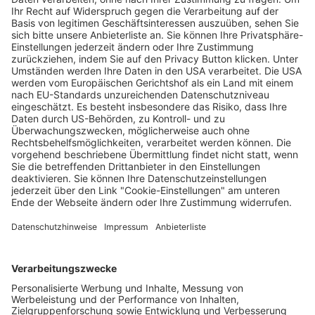
Silicon Valley trifft auf Freiburg im neuen
Strahlenheilkunde-Labor der Uniklinik
Matthias Joers
04.12.2024
Unternehmen
Der Wochenbericht
wurde zum 31. Juli 2026
eingestellt.
Freiburger Wochenbericht