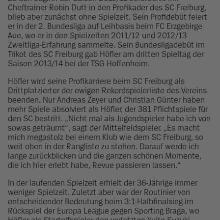
Cheftrainer Robin Dutt in den Profikader des SC Freiburg,
blieb aber zunächst ohne Spielzeit. Sein Profidebüt feiert
er in der 2. Bundesliga auf Leihbasis beim FC Erzgebirge
Aue, wo er in den Spielzeiten 2011/12 und 2012/13
Zweitliga-Erfahrung sammelte. Sein Bundesligadebüt im
Trikot des SC Freiburg gab Höfler am dritten Spieltag der
Saison 2013/14 bei der TSG Hoffenheim.
Höfler wird seine Profikarriere beim SC Freiburg als
Drittplatzierter der ewigen Rekordspielerliste des Vereins
beenden. Nur Andreas Zeyer und Christian Günter haben
mehr Spiele absolviert als Höfler, der 381 Pflichtspiele für
den SC bestritt. „Nicht mal als Jugendspieler habe ich von
sowas geträumt“, sagt der Mittelfeldspieler. „Es macht
mich megastolz bei einem Klub wie dem SC Freiburg, so
weit oben in der Rangliste zu stehen. Darauf werde ich
lange zurückblicken und die ganzen schönen Momente,
die ich hier erlebt habe, Revue passieren lassen.“
In der laufenden Spielzeit erhielt der 36-Jährige immer
weniger Spielzeit. Zuletzt aber war der Routinier von
entscheidender Bedeutung beim 3:1-Halbfinalsieg im
Rückspiel der Europa League gegen Sporting Braga, wo