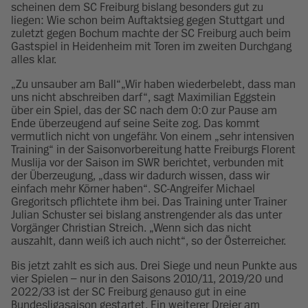
scheinen dem SC Freiburg bislang besonders gut zu
liegen: Wie schon beim Auftaktsieg gegen Stuttgart und
zuletzt gegen Bochum machte der SC Freiburg auch beim
Gastspiel in Heidenheim mit Toren im zweiten Durchgang
alles klar.
„Zu unsauber am Ball“„Wir haben wiederbelebt, dass man
uns nicht abschreiben darf“, sagt Maximilian Eggstein
über ein Spiel, das der SC nach dem 0:0 zur Pause am
Ende überzeugend auf seine Seite zog. Das kommt
vermutlich nicht von ungefähr. Von einem „sehr intensiven
Training“ in der Saisonvorbereitung hatte Freiburgs Florent
Muslija vor der Saison im SWR berichtet, verbunden mit
der Überzeugung, „dass wir dadurch wissen, dass wir
einfach mehr Körner haben“. SC-Angreifer Michael
Gregoritsch pflichtete ihm bei. Das Training unter Trainer
Julian Schuster sei bislang anstrengender als das unter
Vorgänger Christian Streich. „Wenn sich das nicht
auszahlt, dann weiß ich auch nicht“, so der Österreicher.
Bis jetzt zahlt es sich aus. Drei Siege und neun Punkte aus
vier Spielen – nur in den Saisons 2010/11, 2019/20 und
2022/33 ist der SC Freiburg genauso gut in eine
Bundesligasaison gestartet. Ein weiterer Dreier am