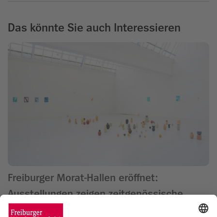
Das könnte Sie auch Interessieren
Freiburger Morat-Hallen eröffnet:
Ausstellungen zeigen zeitgenössische
Kunst