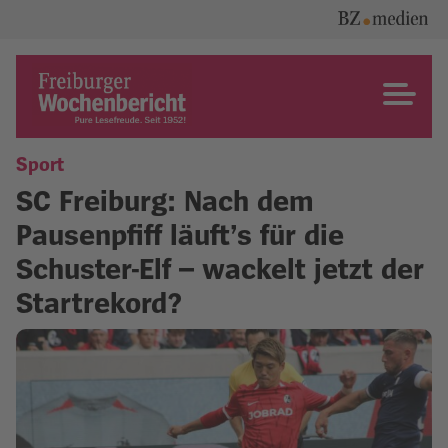
Skip
to
content
Freiburger Wochenbericht
Sport
SC Freiburg: Nach dem
Pausenpfiff läuft’s für die
Schuster-Elf – wackelt jetzt der
Startrekord?