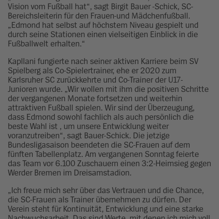
Vision vom Fußball hat“, sagt Birgit Bauer -Schick, SC-
Bereichsleiterin für den Frauen-und Mädchenfußball.
„Edmond hat selbst auf höchstem Niveau gespielt und
durch seine Stationen einen vielseitigen Einblick in die
Fußballwelt erhalten.“
Kapllani fungierte nach seiner aktiven Karriere beim SV
Spielberg als Co-Spielertrainer, ehe er 2020 zum
Karlsruher SC zurückkehrte und Co-Trainer der U17-
Junioren wurde. „Wir wollen mit ihm die positiven Schritte
der vergangenen Monate fortsetzen und weiterhin
attraktiven Fußball spielen. Wir sind der Überzeugung,
dass Edmond sowohl fachlich als auch persönlich die
beste Wahl ist , um unsere Entwicklung weiter
voranzutreiben“, sagt Bauer-Schick. Die jetzige
Bundesligasaison beendeten die SC-Frauen auf dem
fünften Tabellenplatz. Am vergangenen Sonntag feierte
das Team vor 6.100 Zuschauern einen 3:2-Heimsieg gegen
Werder Bremen im Dreisamstadion.
„Ich freue mich sehr über das Vertrauen und die Chance,
die SC-Frauen als Trainer übernehmen zu dürfen. Der
Verein steht für Kontinuität, Entwicklung und eine starke
Nachwuchsarbeit. Das sind Werte, mit denen ich mich voll