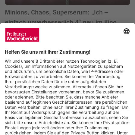
Minions, Chaos, Superserum: „Ich –
einfach unverbesserlich 4“ neu im Kino
Wochenbericht
09.07.2024