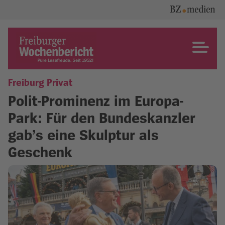
Skip
to
content
Freiburger Wochenbericht
Freiburg Privat
Polit-Prominenz im Europa-
Park: Für den Bundeskanzler
gab’s eine Skulptur als
Geschenk