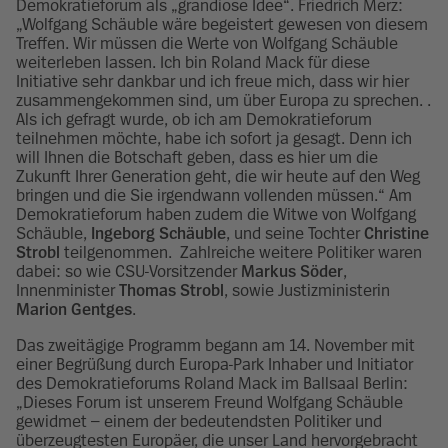
Demokratieforum als „grandiose Idee“. Friedrich Merz:
„Wolfgang Schäuble wäre begeistert gewesen von diesem
Treffen. Wir müssen die Werte von Wolfgang Schäuble
weiterleben lassen. Ich bin Roland Mack für diese
Initiative sehr dankbar und ich freue mich, dass wir hier
zusammengekommen sind, um über Europa zu sprechen. .
Als ich gefragt wurde, ob ich am Demokratieforum
teilnehmen möchte, habe ich sofort ja gesagt. Denn ich
will Ihnen die Botschaft geben, dass es hier um die
Zukunft Ihrer Generation geht, die wir heute auf den Weg
bringen und die Sie irgendwann vollenden müssen.“ Am
Demokratieforum haben zudem die Witwe von Wolfgang
Schäuble,
Ingeborg Schäuble
, und seine Tochter
Christine
Strobl
teilgenommen. Zahlreiche weitere Politiker waren
dabei: so wie CSU-Vorsitzender
Markus Söder
,
Innenminister
Thomas Strobl
, sowie Justizministerin
Marion Gentges
.
Das zweitägige Programm begann am 14. November mit
einer Begrüßung durch Europa-Park Inhaber und Initiator
des Demokratieforums Roland Mack im Ballsaal Berlin:
„Dieses Forum ist unserem Freund Wolfgang Schäuble
gewidmet – einem der bedeutendsten Politiker und
überzeugtesten Europäer, die unser Land hervorgebracht