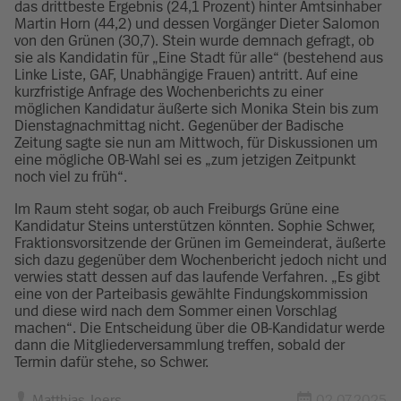
das drittbeste Ergebnis (24,1 Prozent) hinter Amtsinhaber
Martin Horn (44,2) und dessen Vorgänger Dieter Salomon
von den Grünen (30,7). Stein wurde demnach gefragt, ob
sie als Kandidatin für „Eine Stadt für alle“ (bestehend aus
Linke Liste, GAF, Unabhängige Frauen) antritt. Auf eine
kurzfristige Anfrage des Wochenberichts zu einer
möglichen Kandidatur äußerte sich Monika Stein bis zum
Dienstagnachmittag nicht. Gegenüber der Badische
Zeitung sagte sie nun am Mittwoch, für Diskussionen um
eine mögliche OB-Wahl sei es „zum jetzigen Zeitpunkt
noch viel zu früh“.
Im Raum steht sogar, ob auch Freiburgs Grüne eine
Kandidatur Steins unterstützen könnten. Sophie Schwer,
Fraktionsvorsitzende der Grünen im Gemeinderat, äußerte
sich dazu gegenüber dem Wochenbericht jedoch nicht und
verwies statt dessen auf das laufende Verfahren. „Es gibt
eine von der Parteibasis gewählte Findungskommission
und diese wird nach dem Sommer einen Vorschlag
machen“. Die Entscheidung über die OB-Kandidatur werde
dann die Mitgliederversammlung treffen, sobald der
Termin dafür stehe, so Schwer.
Matthias Joers
02.07.2025