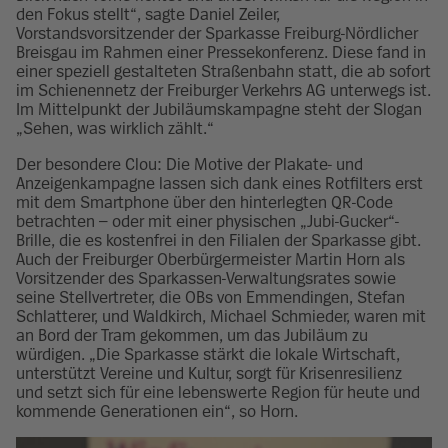
den Fokus stellt“, sagte Daniel Zeiler,
Vorstandsvorsitzender der Sparkasse Freiburg-Nördlicher
Breisgau im Rahmen einer Pressekonferenz. Diese fand in
einer speziell gestalteten Straßenbahn statt, die ab sofort
im Schienennetz der Freiburger Verkehrs AG unterwegs ist.
Im Mittelpunkt der Jubiläumskampagne steht der Slogan
„Sehen, was wirklich zählt.“
Der besondere Clou: Die Motive der Plakate- und
Anzeigenkampagne lassen sich dank eines Rotfilters erst
mit dem Smartphone über den hinterlegten QR-Code
betrachten – oder mit einer physischen „Jubi-Gucker“-
Brille, die es kostenfrei in den Filialen der Sparkasse gibt.
Auch der Freiburger Oberbürgermeister Martin Horn als
Vorsitzender des Sparkassen-Verwaltungsrates sowie
seine Stellvertreter, die OBs von Emmendingen, Stefan
Schlatterer, und Waldkirch, Michael Schmieder, waren mit
an Bord der Tram gekommen, um das Jubiläum zu
würdigen. „Die Sparkasse stärkt die lokale Wirtschaft,
unterstützt Vereine und Kultur, sorgt für Krisenresilienz
und setzt sich für eine lebenswerte Region für heute und
kommende Generationen ein“, so Horn.