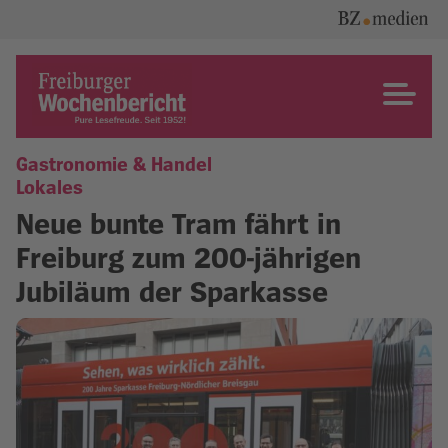
Skip
to
content
Freiburger Wochenbericht
Gastronomie & Handel
Lokales
Neue bunte Tram fährt in
Freiburg zum 200-jährigen
Jubiläum der Sparkasse