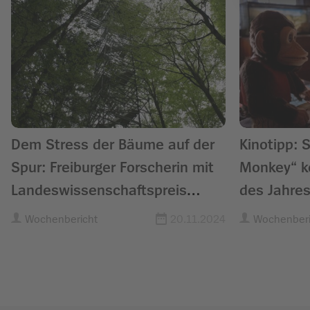
Dem Stress der Bäume auf der
Kinotipp: 
Spur: Freiburger Forscherin mit
Monkey“ kö
Landeswissenschaftspreis
des Jahre
ausgezeichnet
Wochenbericht
20.11.2024
Wochenberi