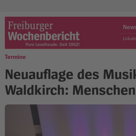
Skip
to
New
content
Lokal
Termine
Freiburger Wochenbericht
Neuauflage des Musik
Waldkirch: Menschen