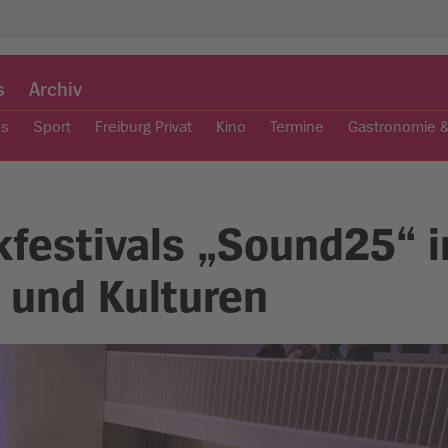
s
Archiv
es
Sport
Freiburg Privat
Kino
Termine
Gastronomie 
festivals „Sound25“ i
 und Kulturen