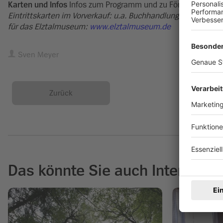
Karten und Infos
Infos zum Programm und zu Fördermöglichk
Eintrittskarten im Vorverkauf: u.a. Buchhandlung Augustiniok
für das Elztalmuseum:
www.elztalmuseum.de
Sven Meyer
Zurück
Das könnte Sie auch Interessie