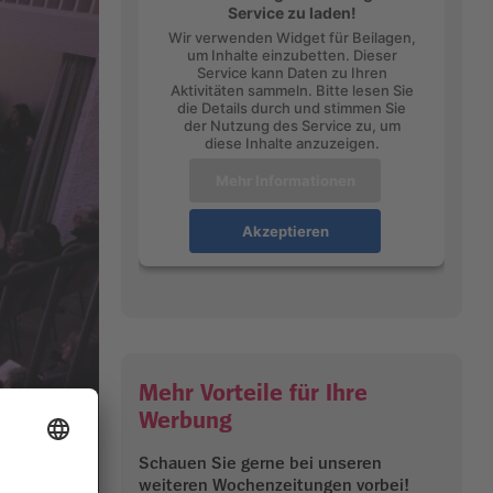
Service zu laden!
Wir verwenden Widget für Beilagen,
um Inhalte einzubetten. Dieser
Service kann Daten zu Ihren
Aktivitäten sammeln. Bitte lesen Sie
die Details durch und stimmen Sie
der Nutzung des Service zu, um
diese Inhalte anzuzeigen.
Mehr Informationen
Akzeptieren
Mehr Vorteile für Ihre
Werbung
Schauen Sie gerne bei unseren
weiteren Wochenzeitungen vorbei!