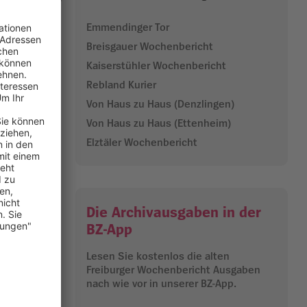
Emmendinger Tor
Breisgauer Wochenbericht
Neuried und
Kaiserstühler Wochenbericht
Rebland Kurier
ichung des
Von Haus zu Haus (Denzlingen)
 Auftakt am
Von Haus zu Haus (Ettenheim)
„Reinhard-
Elztäler Wochenbericht
angkunst und
Die Archivausgaben in der
ätten Ev.
rwarten.
BZ-App
b 20 Euro
hen sich
Lesen Sie kostenlos die alten
Freiburger Wochenbericht Ausgaben
gender
nach wie vor in unserer BZ-App.