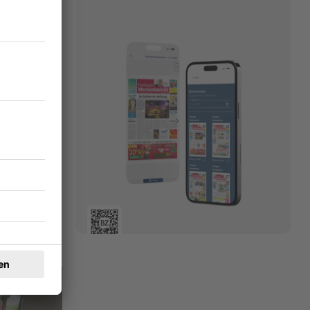
ung.de
.
trittskarten
18.03.2025