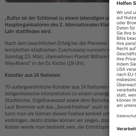
„Kultur ist der Schlüssel zu einem lebendigen und verbun
Hauptorganisatoren des 2. Internationalen Klangfestival „
Lahr stattfinden wird.
Nach dem beachtlichen Erfolg bei der Premiere 2023 erfährt
kompletten städtischen Zuschusses) nunmehr im Jubiläumsja
Sonntag 23. März, übernehmen Pianist William Cuthbertson
Mey-Abend“ in der Ev. Kirche (19 Uhr).
Künstler aus 14 Nationen
70 außergewöhnliche Künstler aus 14 Nationen werden in 22 
zeitgenössische Interpretation zu einem unvergesslichen Ge
Stadtkirche, Orgelbauersaal sowie dem Barocksaal des Elzt
Laut Brommer soll das „Sound-Festival“ auch in Zukunft ein 
kann man als Gönner dieses Festival konkret unterstützen, 
einbringen, desto stärker können wir zeigen, dass uns die Ku
Kosten werde man bestrebt sein, die Eintrittspreise moderat