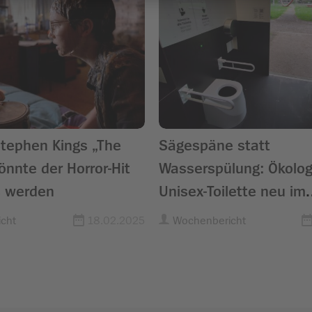
Stephen Kings „The
Sägespäne statt
nnte der Horror-Hit
Wasserspülung: Ökolog
s werden
Unisex-Toilette neu im
Freiburger Eschholzpar
cht
18.02.2025
Wochenbericht