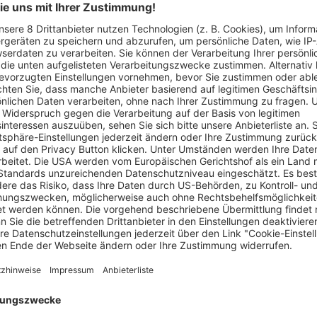
denen Gemeinwesen“, sagte Wolfgang Brommer, einer der
SOUND25“, das vom 23. März bis 12. April 2025 in Waldkirch, 
 das Musikfestival trotz mancher Herausforderungen (u.a. Stre
hr (25 Jahre Waldkircher Orgelstiftung) eine Neuauflage. Den
 im Elztalmuseum (11 Uhr) sowie Raphael Gottlieb mit einem 
exklusiven Konzerten, elf davon in Waldkirch, traditionelle Kl
samterlebnis verschmelzen lassen. In den drei Veranstaltungsst
almuseums dürfen die Besucher ein musikalisches Feuerwerk e
„fester Bestandteil des Waldkircher Kulturangebots bleiben“. A
ab 1.000 Euro sogar als Konzertpate fungieren. „Je mehr Mensc
ltur in unserer Heimat am Herzen liegt“, so Brommer. Trotz stei
 und „bezahlbar“ zu belassen.