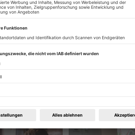
eiten unter:
www.sound25.de
oder
www.waldkircher-orgelstift
, Waldkirch oder an der Abendkasse (falls noch vorhanden). Ein
ren