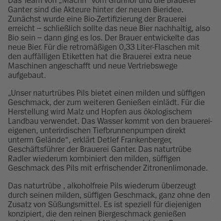
Das Team von „Machn“ vom Grünhof und die Brauerei
Ganter sind die Akteure hinter der neuen Bieridee.
Zunächst wurde eine Bio-Zertifizierung der Brauerei
erreicht – schließlich sollte das neue Bier nachhaltig, also
Bio sein – dann ging es los. Der Brauer entwickelte das
neue Bier. Für die retromäßigen 0,33 Liter-Flaschen mit
den auffälligen Etiketten hat die Brauerei extra neue
Maschinen angeschafft und neue Vertriebswege
aufgebaut.
„Unser naturtrübes Pils bietet einen milden und süffigen
Geschmack, der zum weiteren Genießen einlädt. Für die
Herstellung wird Malz und Hopfen aus ökologischem
Landbau verwendet. Das Wasser kommt von den brauerei-
eigenen, unterirdischen Tiefbrunnenpumpen direkt
unterm Gelände“, erklärt Detlef Frankenberger,
Geschäftsführer der Brauerei Ganter. Das naturtrübe
Radler wiederum kombiniert den milden, süffigen
Geschmack des Pils mit erfrischender Zitronenlimonade.
Das naturtrübe , alkoholfreie Pils wiederum überzeugt
durch seinen milden, süffigen Geschmack, ganz ohne den
Zusatz von Süßungsmittel. Es ist speziell für diejenigen
konzipiert, die den reinen Biergeschmack genießen