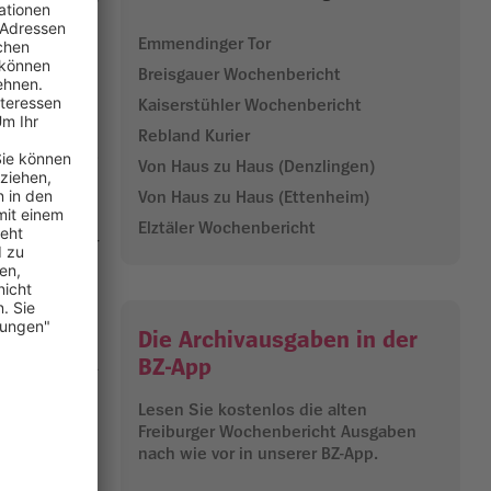
 ein
Emmendinger Tor
Breisgauer Wochenbericht
slandbahn
Kaiserstühler Wochenbericht
 die
Rebland Kurier
bringen soll.
Von Haus zu Haus (Denzlingen)
tion
Von Haus zu Haus (Ettenheim)
Elztäler Wochenbericht
eugen aus der
ares
auftreiben
Die Archivausgaben in der
rvorgerufen,
läuft bei RTL
BZ-App
Lesen Sie kostenlos die alten
hreshälfte
Freiburger Wochenbericht Ausgaben
nach wie vor in unserer BZ-App.
nn schon die