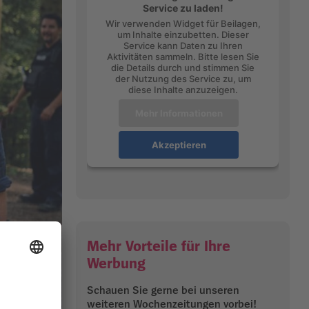
Service zu laden!
Wir verwenden Widget für Beilagen,
um Inhalte einzubetten. Dieser
Service kann Daten zu Ihren
Aktivitäten sammeln. Bitte lesen Sie
die Details durch und stimmen Sie
der Nutzung des Service zu, um
diese Inhalte anzuzeigen.
Mehr Informationen
Akzeptieren
Mehr Vorteile für Ihre
Werbung
Schauen Sie gerne bei unseren
weiteren Wochenzeitungen vorbei!