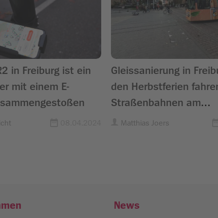
2 in Freiburg ist ein
Gleissanierung in Freib
rer mit einem E-
den Herbstferien fahre
zusammengestoßen
Straßenbahnen am
Stadttheater
cht
08.04.2024
Matthias Joers
hmen
News