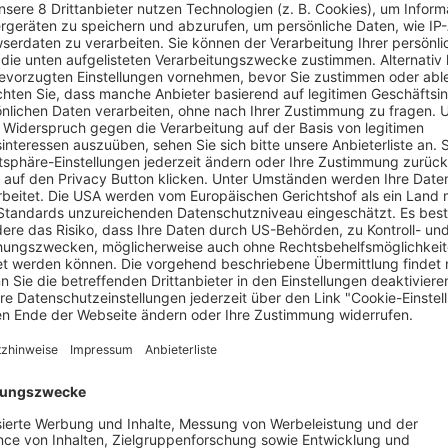
und Friedemann Berg (Hans-Jochen Wagner) müssen im Schwarzwald
onntag (20.15 Uhr, ARD) erstmals im TV zu sehen. Die Schauin
Sommertag zum Streit in einer Gondel. Es ist heiß, es ist eng –
e in die Seilbahngondel einsteigen, die sie vom Gipfel ins Tal 
rer. Daraus wird ein Handgemenge. Als die Gondel an der Talsta
n Berg (
Hans-Jochen Wagner
) ermitteln. Sie werden von den Z
s gelungen, unbemerkt zu verschwinden. Mit allen verfügbaren
und forschen parallel nach einem Motiv für Ninas unberechenb
eiden tatsächlich sind, die sie in den Tiefen des Schwarzwalds 
, denn der Fahndungsaufruf hat Ängste in der Bevölkerung he
ie Zuschauer überzeugt? Die Konkurrenz ist groß – denn parallel 
s League.
15. Fall ist ebenfalls bereits gedreht und soll in der zweiten Ja
der Produktion und ist 2026 im TV zu sehen. Im Mai starten da
Menge Nachschub für Krimi-Fans!