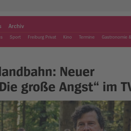
s
Archiv
es
Sport
Freiburg Privat
Kino
Termine
Gastronomie 
landbahn: Neuer
Die große Angst“ im T