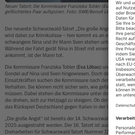
Neuer Tatort: Die Kommissare Franziska Tobler (Eva Löbau) 
geflüchtetes Paar aufspüren. Foto: SWR/Benoit Linder
Der neueste Schwarzwald-Tatort „Die große Angst“ ist am S
wird dabei zur Krimikulisse – hier kommt es an einem heißen 
schwangere Nina und ihr Mann Sven stehen unter Stress, als si
Während der Fahrt gerät Nina in Streit mit einem der Mitfah
ankommt, ist der Mann tot.
Die Kommissare Franziska Tobler (
Eva Löbau
) und Friedeman
Gondel auf Nina und Sven hingewiesen. Doch dem Paar ist e
Einsatzkräften suchen die Kommissare nach den Flüchtigen 
Verhalten. Sie können nicht sicher sein, wie gefährlich die b
müssen. Dabei stehen die Kommissare unter doppeltem Druck
die drohen, sich zur Hetzjagd zu steigern. Ob der neue Fall d
das Rückspiel Deutschland gegen Italien in der UEFA Nation
„Die große Angst“ ist bereits der 14. Schwarzwald-Tatort. Der 
2025 ausgestrahlt werden. Der 16. Tatort ist auch schon in 
Dreharbeiten für Schwarzwald-Tatort Nummer 17. Also jede 