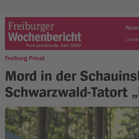
Skip
to
New
content
Lokal
Freiburg Privat
Freiburger Wochenbericht
Mord in der Schauins
Schwarzwald-Tatort „