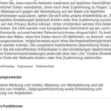
sein Team sorgten bei dem Miss Germany-Kandidatinnen vor dem Fi
ßerdem 20 Jahre Miss Germany Umstyling. Foto: Privat
Sonntag groß gefeiert. Denn auch in diesem Jahr waren die Ka
orgten bei jeder der Titel-Anwärterinnen für den perfekten indiv
alles unglaublich tolle Persönlichkeiten“, so Francek Prsa. Da
ühne.
s Publikum vor Ort, wer mit dem Titel ausgezeichnet wird und 
erden kann, und zum letzten Mal findet die Show im Europa-Park
it dabei: 500 Gäste vor Ort und die neun Finalistinnen aus üb
 Zimmerin über die Unternehmensberaterin, der CEO mit über 3
i, einem Inklusion-Fashion-Label und einer Frauen-Gesundheits-