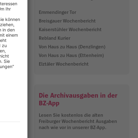
nale im
Emmendinger Tor
Breisgauer Wochenbericht
ndidatinnen
Kaiserstühler Wochenbericht
iduellen
Rebland Kurier
s Miss
Von Haus zu Haus (Denzlingen)
Von Haus zu Haus (Ettenheim)
zum ersten
 statt.
Elztäler Wochenbericht
er 1.000
00
App.
Die Archivausgaben in der
18.02.2025
BZ-App
Lesen Sie kostenlos die alten
Freiburger Wochenbericht Ausgaben
nach wie vor in unserer BZ-App.