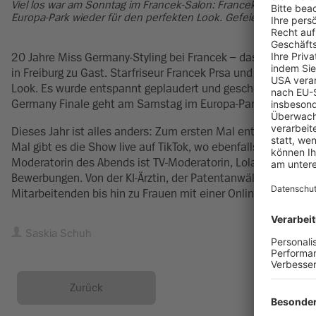
Viel los war am Sonntag im Francek-Salon: Francek Prsa und 
Europa-Park wieder für den perfekten Look. Gefeiert wurde au
20 Jahre Miss Germany-Styling bei Francek – das wurde am 
in Freiburg zu Gast. Starfriseur Francek Prsa und sein Team s
Look. Es wurde entspannt geplaudert und gescherzt. „Es sind 
Germany Finale geht am Samstag im Europa-Park über die B
Dieses Jahr ist alles anders: Zum ersten Mal entscheidet da
Mal gibt es die Show live auf TikTok, wo ebenfalls gevotet w
Moderatorin des Abends ist TV-Moderatorin, Lola Weippert. M
Bewerbungen. Von der KI-Ärztin, der Patentanwältin und der
Mitarbeitenden bis hin zu Frauen mit einer Online-Konditore
Saskia Schuh
Zurück