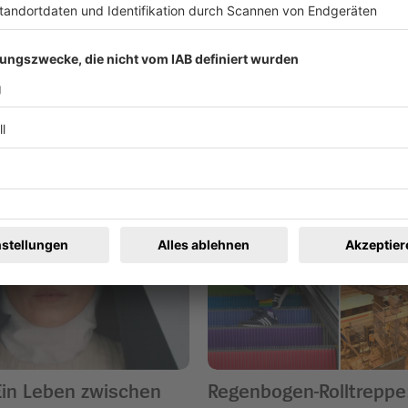
ren
Ein Leben zwischen
Regenbogen-Rolltreppe