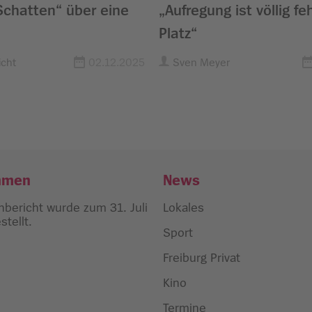
Schatten“ über eine
„Aufregung ist völlig fe
Platz“
cht
02.12.2025
Sven Meyer
hmen
News
bericht wurde zum 31. Juli
Lokales
tellt.
Sport
Freiburg Privat
Kino
Termine