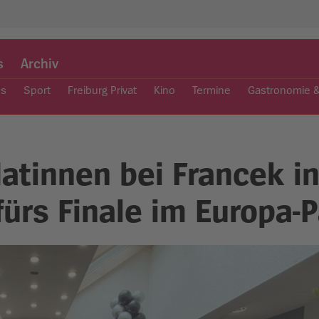
s
Archiv
es
Sport
Freiburg Privat
Kino
Termine
Gastronomie 
tinnen bei Francek i
 fürs Finale im Europa-