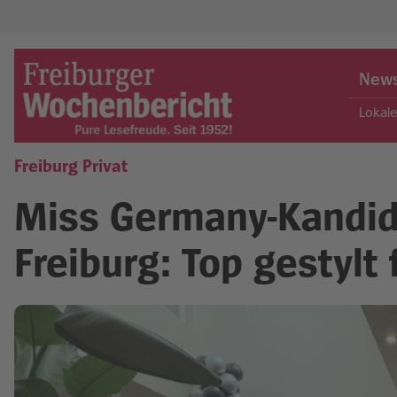
Skip
to
New
content
Lokal
Freiburg Privat
Freiburger Wochenbericht
Miss Germany-Kandida
Freiburg: Top gestylt