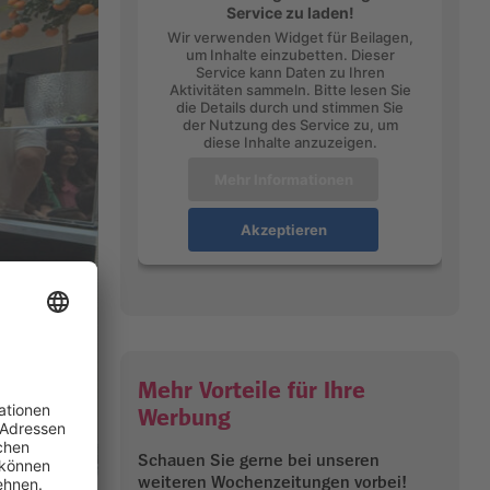
Service zu laden!
Wir verwenden Widget für Beilagen,
um Inhalte einzubetten. Dieser
Service kann Daten zu Ihren
Aktivitäten sammeln. Bitte lesen Sie
die Details durch und stimmen Sie
der Nutzung des Service zu, um
diese Inhalte anzuzeigen.
Mehr Informationen
Akzeptieren
Mehr Vorteile für Ihre
Werbung
Schauen Sie gerne bei unseren
weiteren Wochenzeitungen vorbei!