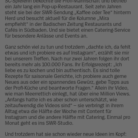
SC-Spielerin bekochte die Profi-Mannschaft und betrieb
ein Jahr lang ein Pop-up-Restaurant. Seit zehn Jahren
steht sie bei der SWR-Sendung „Kaffee oder Tee“ hinterm
Herd und besucht aktuell für die Kolumne „Mira
empfiehlt“ in der Badischen Zeitung Restaurants und
Cafés in Südbaden. Und sie bietet einen Catering-Service
für besondere Anlässe und Events an.
Ganz schön viel zu tun und trotzdem „dachte ich, da fehlt
etwas und ich probiere es auf Instagram“, erzählt sie mir
bei unserem Treffen. Nach nur zwei Jahren folgen ihr dort
bereits mehr als 100.000 Fans. Ihr Erfolgsrezept: „Ich
liebe es zu kochen und bin authentisch. Es sind tolle
Rezepte für saisonale Gerichte, ich probiere auch gerne
Neues aus oder ein spannendes Gewürz, gebe Tipps aus
der Profi-Küche und beantworte Fragen.“ Allein ihr Video,
wie man Meerrettich einlegt, hat über eine Million Views.
„Anfangs hatte ich es aber schon unterschätzt, wie
zeitaufwendig die Videos sind“ – sie verbringt in ihrem
Alltag etwa die Hälfte der Woche mit Content für
Instagram und die andere Hälfte mit Catering. Einmal pro
Monat geht es ins SWR-Studio.
Und trotzdem hat sie schon wieder neue Ideen im Kopf: