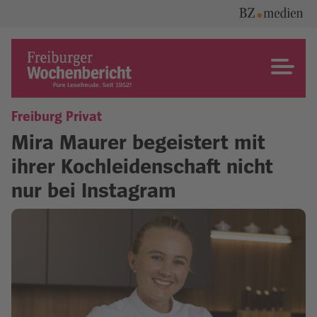
Skip
to
content
Freiburger Wochenbericht
Freiburg Privat
Mira Maurer begeistert mit
ihrer Kochleidenschaft nicht
nur bei Instagram