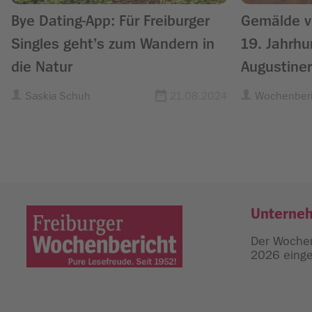
Bye Dating-App: Für Freiburger
Gemälde v
Singles geht’s zum Wandern in
19. Jahrhu
die Natur
Augustin
Saskia Schuh
21.08.2024
Wochenberi
Unterne
Der Wochen
2026 einges
Freiburger Wochenbericht