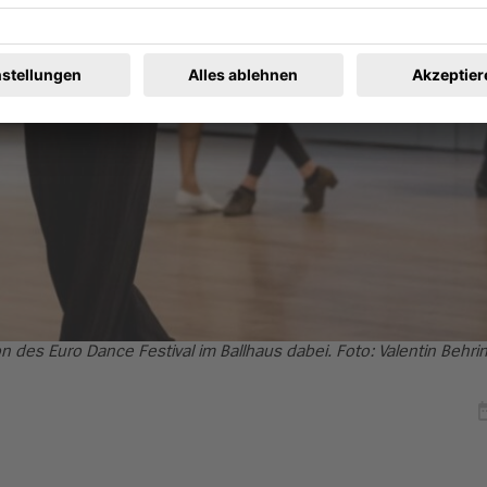
on des Euro Dance Festival im Ballhaus dabei. Foto: Valentin Behri