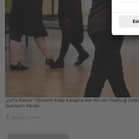
„Let’s Dance“-Tänzerin Katja Kalugina war bei der Freiburg-Editi
Gutmann Media
Saskia Schuh