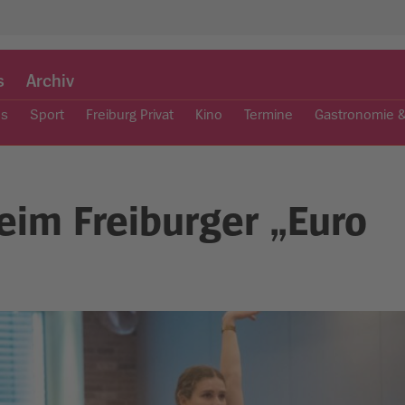
s
Archiv
es
Sport
Freiburg Privat
Kino
Termine
Gastronomie 
eim Freiburger „Euro