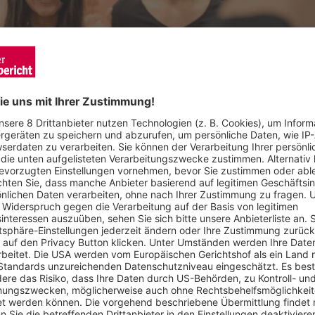
anzfläche eine gute Figur zu machen. Foto: Valentin Behringer –