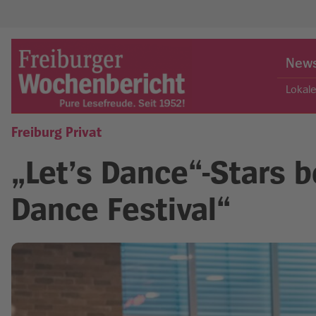
Skip
to
New
content
Lokal
Freiburg Privat
Freiburger Wochenbericht
„Let’s Dance“-Stars b
Dance Festival“