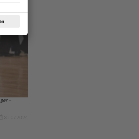
nger –
31.07.2024