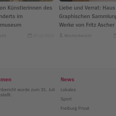
on Künstlerinnen des
Liebe und Verrat: Haus
nderts im
Graphischen Sammlung
ermuseum
Werke von Fritz Ascher
cht
20.11.2024
Wochenbericht
hmen
News
bericht wurde zum 31. Juli
Lokales
tellt.
Sport
Freiburg Privat