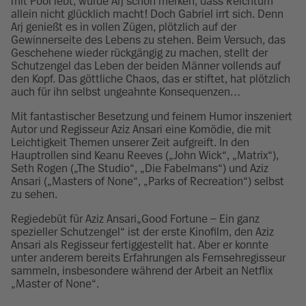
mit Pool lebt, würde Arj schon merken, dass Reichtum
allein nicht glücklich macht! Doch Gabriel irrt sich. Denn
Arj genießt es in vollen Zügen, plötzlich auf der
Gewinnerseite des Lebens zu stehen. Beim Versuch, das
Geschehene wieder rückgängig zu machen, stellt der
Schutzengel das Leben der beiden Männer vollends auf
den Kopf. Das göttliche Chaos, das er stiftet, hat plötzlich
auch für ihn selbst ungeahnte Konsequenzen…
Mit fantastischer Besetzung und feinem Humor inszeniert
Autor und Regisseur Aziz Ansari eine Komödie, die mit
Leichtigkeit Themen unserer Zeit aufgreift. In den
Hauptrollen sind Keanu Reeves („John Wick“, „Matrix“),
Seth Rogen („The Studio“, „Die Fabelmans“) und Aziz
Ansari („Masters of None“, „Parks of Recreation“) selbst
zu sehen.
Regiedebüt für Aziz Ansari„Good Fortune – Ein ganz
spezieller Schutzengel“ ist der erste Kinofilm, den Aziz
Ansari als Regisseur fertiggestellt hat. Aber er konnte
unter anderem bereits Erfahrungen als Fernsehregisseur
sammeln, insbesondere während der Arbeit an Netflix
„Master of None“.