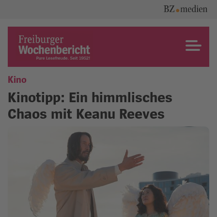
Skip
to
content
Freiburger Wochenbericht
Kino
Kinotipp: Ein himmlisches
Chaos mit Keanu Reeves