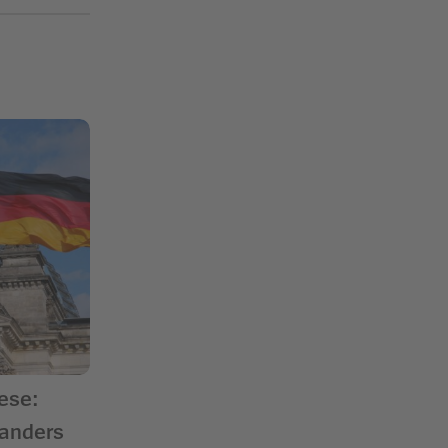
ese:
 anders