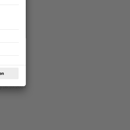
annis
eiteren
eisendanz
16.10.2024