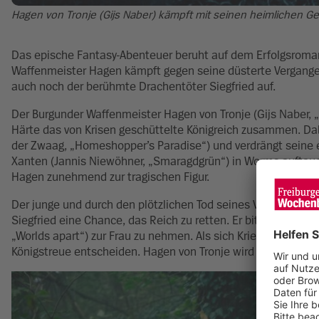
Hagen von Tronje (Gijs Naber) kämpft mit seinen heimlichen Gef
Das epische Fantasy-Abenteuer beruht auf dem Erfolgsroman
Waffenmeister Hagen kämpft gegen seine düsterte Vergangen
auch noch der berühmte Drachentöter Siegfried auf.
Der Burgunder Waffenmeister Hagen von Tronje (Gijs Naber, „
Härte das von Krisen geschüttelte Königreich zusammen. Dabe
der Zwaag, „Homeshopper’s Paradise“) und verdrängt seine e
Xanten (Jannis Niewöhner, „Smaragdgrün“) in Worms auftauch
Hagen zunehmend zur tragischen Figur.
Der junge und durch den plötzlichen Tod seines Vaters noch 
Siegfried eine Chance, das Reich zu retten. Er bittet ihn um 
„Worlds apart“) zur Frau zu nehmen. Als sich Kriemhild in Ha
Königstreue entscheiden. Hagen von Tronje wird dabei herausf