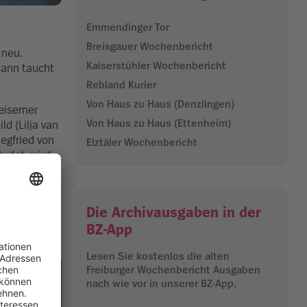
Emmendinger Tor
Breisgauer Wochenbericht
 neu.
Kaiserstühler Wochenbericht
dann taucht
Rebland Kurier
Von Haus zu Haus (Denzlingen)
eiserner
Von Haus zu Haus (Ettenheim)
d (Lilja van
egfried von
Elztäler Wochenbericht
hrdet, wird
s“) sieht in
Die Archivausgaben in der
 Mynster,
be und
BZ-App
Lesen Sie kostenlos die alten
Freiburger Wochenbericht Ausgaben
nach wie vor in unserer BZ-App.