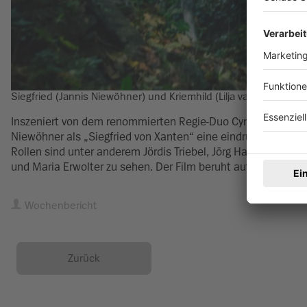
Siegfried (Jannis Niewöhner) und Kriemhild (Lilja van der Zwa
Inszeniert von dem renommierten Regie-Duo Cyrill Boss und P
Niewöhner als „Siegfried von Xanten“ eine eindrückliche Pe
Rollen sind unter anderem Jördis Triebel, Jörg Hartmann, B
und Maria Erwolter zu sehen. Der Film beruht auf dem Roman
Wochenbericht
Zurück