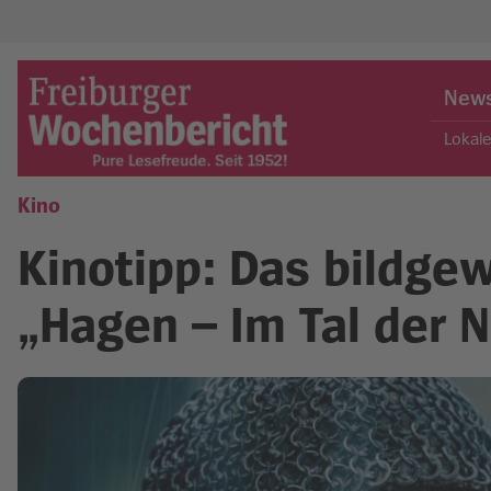
Skip
to
New
content
Lokal
Kino
Freiburger Wochenbericht
Kinotipp: Das bildge
„Hagen – Im Tal der 