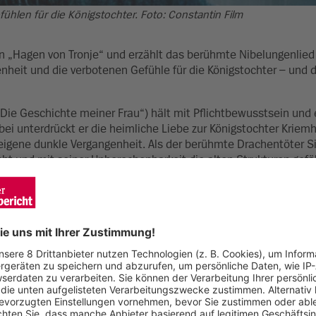
ühlen für die Königstochter. Foto: Constantin Film
 „Hagen von Tronje“ und erzählt das berühmte Nibelungenlied
heit und die verbotenen Gefühle für die Königstochter – und 
Die Geschichte meiner Frau“) hält mit Pflichtbewusstsein und 
i unterdrückt er die heimliche Liebe zur Königstochter Kriemhil
igene dunkle Vergangenheit. Als der berühmte Drachentöter Si
t und mit seiner Unberechenbarkeit die alten Strukturen gefä
unerfahrene König Gunter (Dominic Marcus Singer, „Einer von un
Hilfe, ausgerechnet die gefährliche Walküre Brunhild (Rosalinde
gens Widersacher Siegfried verliebt, muss er sich zwischen Lie
inden, wer er wirklich ist.