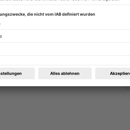
ag) kommen sich langsam näher. Foto: Constantin Film
hilipp Stennert geben Gijs Naber als „Hagen von Tronje“ und J
rformance als gegensätzliche Antagonisten auf Augenhöhe. In w
ela Gabor Lenz, Alessandro Schuster, Johanna Kolberg, Emma Pr
 „Hagen von Tronje“ von Bestsellerautor Wolfgang Hohlbein.