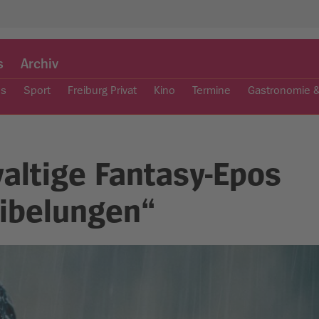
s
Archiv
es
Sport
Freiburg Privat
Kino
Termine
Gastronomie 
waltige Fantasy-Epos
Nibelungen“