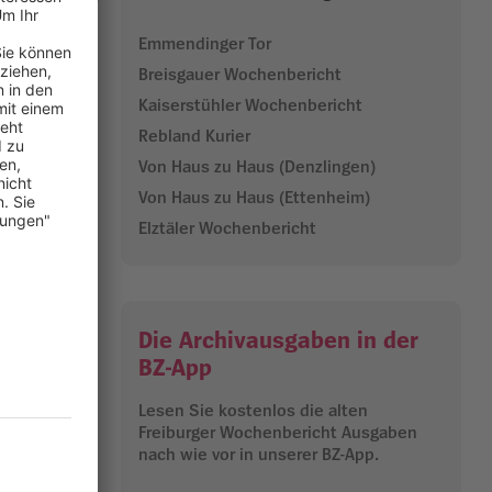
-Leiter
Emmendinger Tor
Breisgauer Wochenbericht
, sondern
Kaiserstühler Wochenbericht
ibt der
Rebland Kurier
Von Haus zu Haus (Denzlingen)
pielsweise
Von Haus zu Haus (Ettenheim)
eine
Elztäler Wochenbericht
ah
17.04.2024
Die Archivausgaben in der
BZ-App
Lesen Sie kostenlos die alten
Freiburger Wochenbericht Ausgaben
nach wie vor in unserer BZ-App.