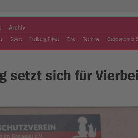
s
Archiv
es
Sport
Freiburg Privat
Kino
Termine
Gastronomie 
g setzt sich für Vierbe