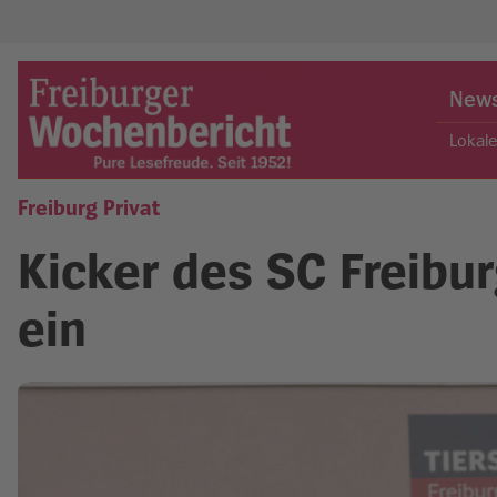
Skip
to
New
content
Lokal
Freiburg Privat
Freiburger Wochenbericht
Kicker des SC Freibur
ein