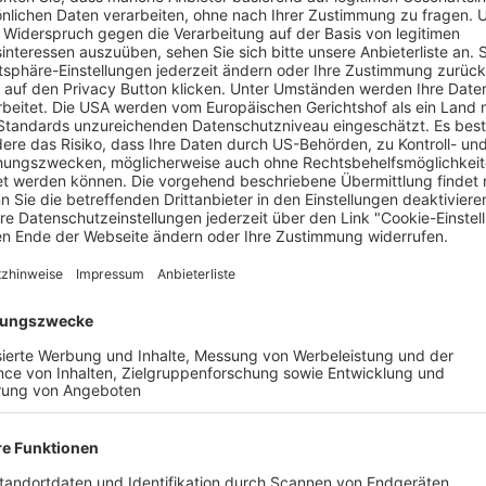
undin setzen sich für den Tierschutz ein. Der Freiburger Tierheim
Marcel Bischler
icht nur selbst zwei Straßenhunde aus Griechenland adoptiert
n persönliches Thema, welches uns sehr am Herzen liegt“, schre
 einem Video auch Werbung für das Freiburger Tierheim.
nter die Kulissen. Dabei geht es um die großen Baustellen, beis
 werden. Und er ruft auf, das Tierheim zu unterstützen, durch 
chaft für einen Vierbeiner oder Spenden. Den Anfang machte No
uro.