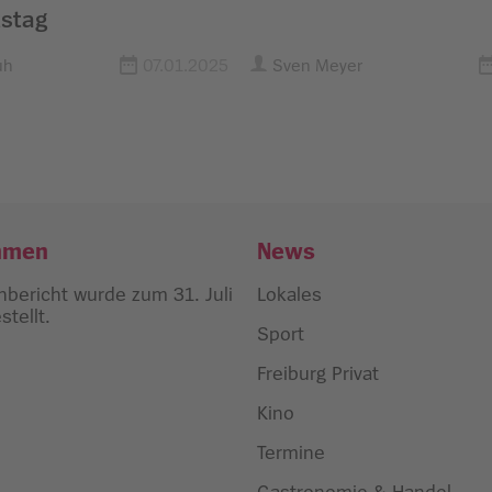
tstag
uh
07.01.2025
Sven Meyer
hmen
News
bericht wurde zum 31. Juli
Lokales
tellt.
Sport
Freiburg Privat
Kino
Termine