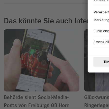
Das könnte Sie auch Interessie
Behörde sieht Social-Media-
Glückwunsc
Posts von Freiburgs OB Horn
Ringerlege