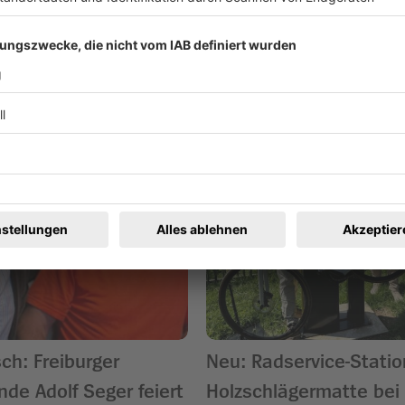
ren
h: Freiburger
Neu: Radservice-Statio
nde Adolf Seger feiert
Holzschlägermatte bei 