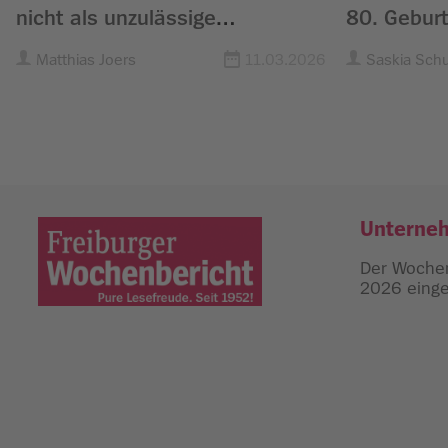
nicht als unzulässige
80. Gebur
Wahlwerbung
Matthias Joers
11.03.2026
Saskia Sch
Unterne
Der Wochen
2026 einges
Freiburger Wochenbericht