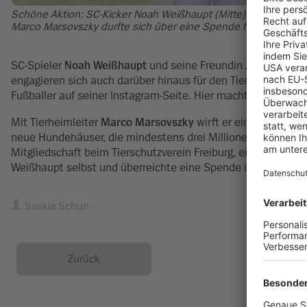
Schöne Aktion: SC-Kicker Noah Weißhaupt (Mitte) und seine Fre
Marco Marsovszky durfte sich über eine Spende freuen. Foto: 
SC-Spieler
Noah Weißhaupt
und seine Freundin
Jana
haben n
engagieren sich auch darüber hinaus für den Tierschutz. „Ei
Fußballer auf seiner Instagram-Seite. Hier macht er nun mit
Mit Tierheimleiter
Marco Marsovszky
wirft er einen Blick hi
neue Hundehäuser, die mindestens drei Millionen Euro kosten
Mitgliedschaft beim Tierschutzverein Freiburg, eine Patens
Weißhaupt selbst und überreichte eine Spende über 5.000 E
Saskia Schuh
Zurück