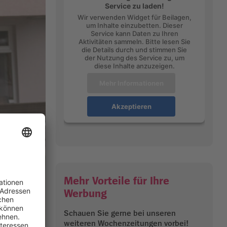
Service zu laden!
Wir verwenden Widget für Beilagen,
um Inhalte einzubetten. Dieser
Service kann Daten zu Ihren
Aktivitäten sammeln. Bitte lesen Sie
die Details durch und stimmen Sie
der Nutzung des Service zu, um
diese Inhalte anzuzeigen.
Mehr Informationen
Akzeptieren
Mehr Vorteile für Ihre
Werbung
Schauen Sie gerne bei unseren
weiteren Wochenzeitungen vorbei!