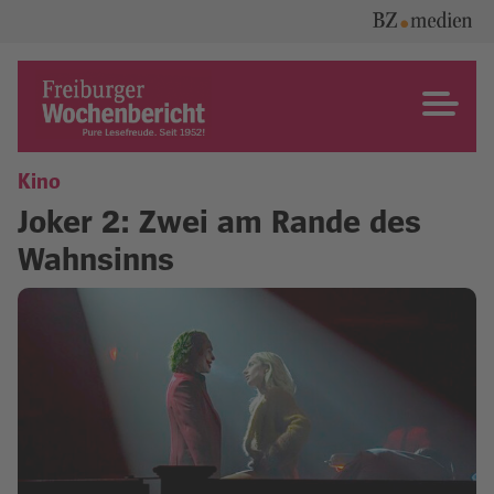
Skip
to
content
Freiburger Wochenbericht
Kino
Joker 2: Zwei am Rande des
Wahnsinns