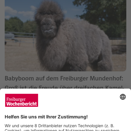
Babyboom auf dem Freiburger Mundenhof:
Groß ist die Freude über dreifachen Kamel-
Nachwuchs
Wochenbericht
15.07.2026