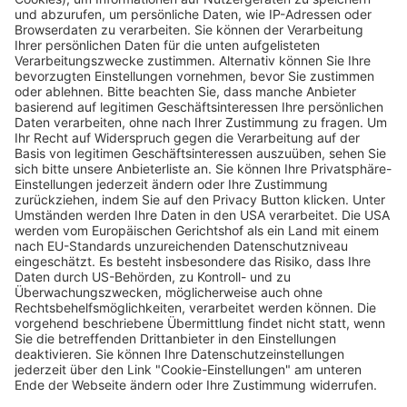
Größter Einsatz seit Papstbesuch: Freiburg
vor Europa-League-Spiel gegen Tel Aviv
Enya Steinbrecher
20.01.2026