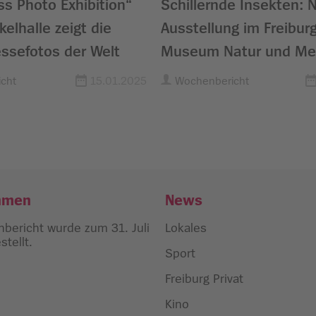
ss Photo Exhibition“
Schillernde Insekten: 
kelhalle zeigt die
Ausstellung im Freibur
ssefotos der Welt
Museum Natur und Me
cht
15.01.2025
Wochenbericht
hmen
News
bericht wurde zum 31. Juli
Lokales
tellt.
Sport
Freiburg Privat
Kino