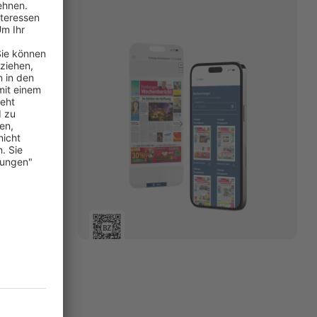
r auch
 die Stadt,
dem Bürotag
. Oder
iburg-Blick
ie die
d. In