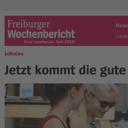
Skip
to
New
content
Lokal
Lokales
Freiburger Wochenbericht
Jetzt kommt die gute