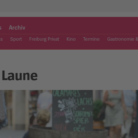
s
Archiv
es
Sport
Freiburg Privat
Kino
Termine
Gastronomie 
 Laune