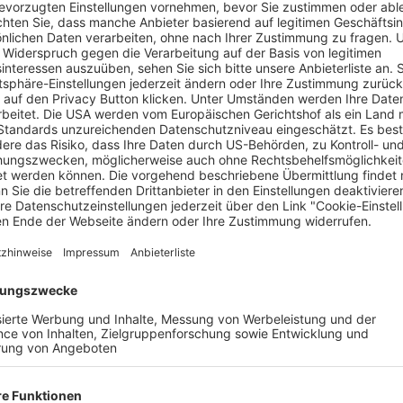
ngboard. Naja, streng genommen ja eigentlich das Fahrrad. Abe
lreich im Dreisamtal führt ein 14 Kilometer langer Radweg in
viele herrliche naturnahe Aussichts-Spots wie Freiburg. Nach 
anonenplatz – kaum ein Ort bietet schöneres Freiburg-Panorama
ssle im Sternwald genießen – von dort hat man auch einen Fre
igenes Blumenparadies und tun Sie Gutes dabei – unterstützen S
ren, welche bienenfreundlichen Gewächse am besten geeignet sin