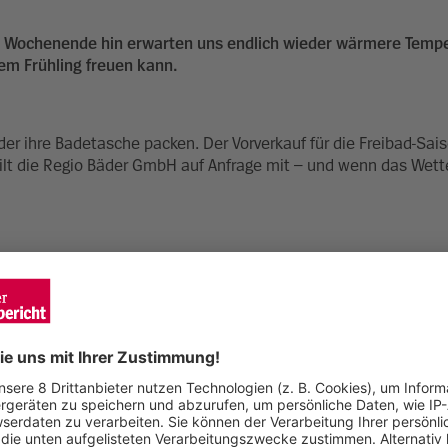
zum Wochenende hin erwarten uns endlich wieder wärmere Temp
em Frühling freuen kann.
er ihre Badetasche packen. Der Vorverkauf für die Freibad-Sai
eilt die Regio Bäder GmbH auf Anfrage mit – und wenn das Wette
Möglich macht das die Surfanlage Irie Surf neben dem Parkplatz
stliche Surfwelle eröffnet, heißt es bei der Gundelfinger Surf
 bereits ihre Stände geöffnet. Was will man da mehr, als sich i
 gönnen – schließlich gilt Spargel als die Königin unter den G