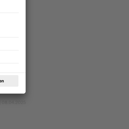
eßen, eines
egt, ist ein
ortigen
e der Messe
reuen kann
08.04.2025