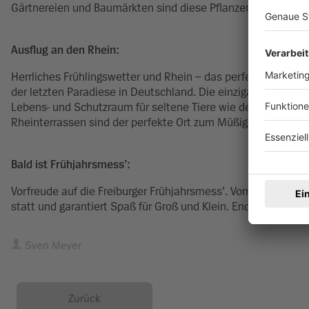
Gärtnereien und Baumärkten sind diese Pflanzen oft mit ei
Ausflug an den Rhein:
Herrliches Frühlingswetter und Rhein – das perfekte Match.
der letzten Paradiese in Deutschland. Die einzigartige Rhein
Lebens- und Schutzraum für seltene Tiere wie den Pirol. Wer
Rheinterrassen sind der perfekte Ort zum Müßiggang.
Bald ist Frühjahrsmess’:
Vorfreude auf die Freiburger Frühjahrsmess’. Vom 16. bis 26.
statt und garantiert Spaß für Groß und Klein. Endlich wieder 
Sven Meyer
Zurück