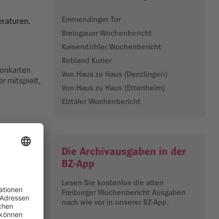
Emmendinger Tor
eraturen.
Breisgauer Wochenbericht
Kaiserstühler Wochenbericht
Rebland Kurier
sonkarten
Von Haus zu Haus (Denzlingen)
r mitspielt,
Von Haus zu Haus (Ettenheim)
Elztäler Wochenbericht
 des
Die Archivausgaben in der
field GmbH.
BZ-App
Lesen Sie kostenlos die alten
Freiburger Wochenbericht Ausgaben
n Freiburgs
nach wie vor in unserer BZ-App.
emüsesorten.