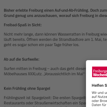
Bisher erlebte Freiburg einen Auf-und-Ab-Frühling. Doch 
Grund genug uns anzuschauen, worauf sich Freiburg in dies
Freibad-Spaß in Sicht:
Nicht mehr lange, dann können Wasserratten in Freiburg wied
läuft bereits. Öffnen werden die Strandbadtore am 1. Mai, t
geht es sogar schon ein paar Tage früher los.
Ab auf die Surfwelle:
Surfen mitten in Freiburg – auch das geht diesen Frühling. 
Möbelhauses XXXLutz. „Voraussichtlich im Mai“ werde die kün
Kein Frühling ohne Spargel
Frühlingszeit ist Spargelzeit: Die ersten Spargelbauern haben
Restaurants oder Straußenwirtschaften ein Spargelgericht zu