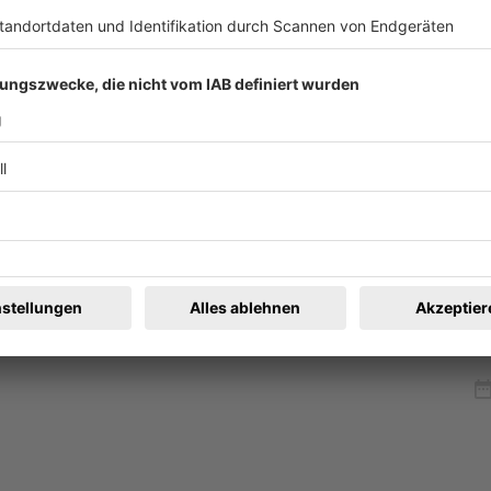
nem entsprechenden Label gekennzeichnet.
 Erkunden Sie den großen Strom im Naturschutzgebiet Taubergi
auen-Landschaft, die knappe 40 Minuten von Freiburg entfernt li
 es urbaner haben möchte, reist mit dem Zug nach Basel: Die d
 Mai findet die alljährliche Frühjahrsmess’ auf dem Freigeländ
draußen: Acht Dinge, auf die sich Freiburg in diesem Frühling f