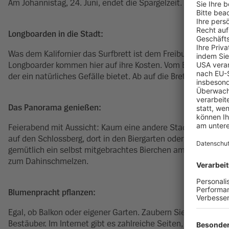
Am Johannistag, 24. Juni, endet die Spargelzeit.
Longboarden in die Stadt:
Was dem Kalifornier das Surfbrett ist dem Freiburger das Lo
Longboarder kommen hier auf ihre Kosten. Vom Bahnhof Himme
der ein natürliches Gefälle bietet. Ab auf die Bretter also!
Das Panorama genießen:
Feierabend mit Aussicht: Kaum eine andere Stadt bietet so 
auf den Schlossberg, dort in den Biergarten oder auf den K
gemütlich ein selbst mitgebrachtes Bierchen am Wasserschlö
zum Dahinschmelzen.
Blumenpracht pflanzen:
Egal, ob Balkon oder eigener Garten. Zaubern Sie sich Ihr e
Bestäuber. Im Internet gibt es zahlreiche Seiten, die erklä