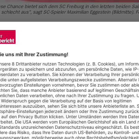
iese Chance bietet sich dem SC Freiburg in den letzten beiden Sa
hlecht aus“, sagt SC-Spieler Maximilian Eggestein (Bildmitte). Fo
rem großen Höhepunkt. Am Samstag (15.30 Uhr / Sky) steht de
m heimischen Europa-Park Stadion. Sportlich geht es da noch um 
inem eigenen Sieg bereits am Samstag fest für Europa planen
es Samstag auf dem Rasen des Europa-Park Stadions nicht ko
ufgrund seiner fünften Gelben Karte verpassen. „Das war unnötig
e abstiegsbedrohten Mainzer. Aber vielleicht ist das aus Frei
ison hat sich der 28-Jährige zu einem kleinen Schrecken in den
ufstiegsteam gelingen würden, „das hatte ich vor der Saison n
 Gesicht stünden. Nach der Nullnummer in Köln wollen die Brei
 Sieg vor heimischen Publikum feiern. Seit sieben Spielen warte
gegen den Aufsteiger könnte die Tür nach Europa für Freiburg we