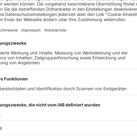
gsburg (gegen Stuttgart) ihre Spiele jeweils nicht gewinnen, kö
tz acht rutschen. Da der Bundesliga aufgrund der Reform der U
reine in den europäischen Wettbewerben ein fünfter Champio
e Teilnahme an der Uefa Conference League. Gegen Heidenheim „s
 sagt auch Freiburgs Mittelfeldspieler Maximilian Eggestein na
öfler auf den Platz zurückkehren kann, der seine Gelbsperre ab
zten dazu kommen und dann wollen wir ein richtig gutes Spiel geg
hrige, der sich darüber freut, dass den SC am Samstag eine Ar
chrecklich, wenn es ein Endspiel um den Klassenerhalt wäre“, so 
ein tolles Spiel machen. Die Fans haben das verdient“, sagt der
 letzten Heimspiel auch wirklich klappt, brauche seine Manns
 aufwühlend wird es dann vermutlich nach Abpfiff, wenn sich Chr
t.