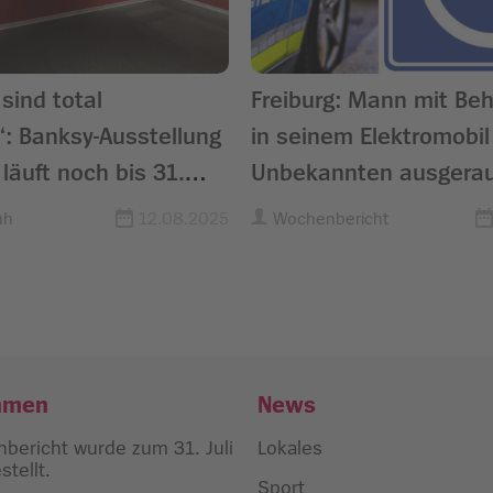
sind total
Freiburg: Mann mit Be
“: Banksy-Ausstellung
in seinem Elektromobil
 läuft noch bis 31.
Unbekannten ausgera
uh
12.08.2025
Wochenbericht
hmen
News
bericht wurde zum 31. Juli
Lokales
tellt.
Sport