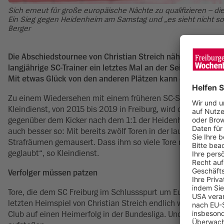
Sich erneut für große europäische Nächte zu qualifizieren – d
Ein Sieg gegen Heidenheim am Samstag und „es sieht nicht so sc
Berger
Die Abschiedstournee von Christian Streich nähert sich ih
langjährige SC-Trainer ein letztes Mal an der Seitenlinie i
Mit etwas Glück von den anderen Plätzen kann der SC bei e
Zu einem Wiedersehen mit einem früheren SC-Spieler wird 
Kleindienst, von 2015 bis 2019 in Freiburg, wird das Spiel a
gegenüber dem Kicker nach dem 1:1 der Heidenheimer gegen di
auch besser so: Mit bereits zwölf Toren in der laufenden Sa
Strafräumen gemausert. Dass ihm so viele Tore mit seinem A
geglaubt“, so Kleindienst.
Verfolger müssen patzen
Tore, die dem SC Freiburg im Schlussspurt um Europa gut zu
letzten Heimspiel von Christian Streich endlich wieder einen
Club auf einen Heimerfolg in der Bundesliga. Und ein Dreier 