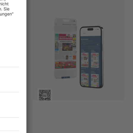
nnte der SC
efa-
ns-League-
ollten wir
ch dem 0:0 in
gesessen hat.
en
t Endspiel
Streich, der
 SC-Coach.
chaft vor
istian
07.05.2024