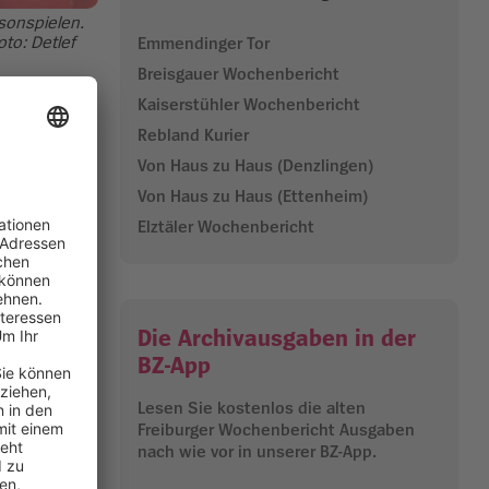
isonspielen.
to: Detlef
Emmendinger Tor
Breisgauer Wochenbericht
Kaiserstühler Wochenbericht
r
Rebland Kurier
sehr viel.
Von Haus zu Haus (Denzlingen)
.
Von Haus zu Haus (Ettenheim)
mmen. Tim
Elztäler Wochenbericht
“, sagte er
burger Sicht
 gegnerischen
icht
Die Archivausgaben in der
BZ-App
Lesen Sie kostenlos die alten
sgauer im
Freiburger Wochenbericht Ausgaben
t der Sport-
nach wie vor in unserer BZ-App.
it