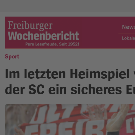
Skip
to
New
content
Lokal
Sport
Freiburger Wochenbericht
Im letzten Heimspiel 
der SC ein sicheres E