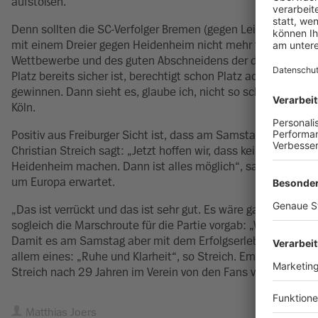
aufstoßen.
Denn sollten die SC-Verfolger Bremen (gegen Leipzig) und Au
mit einem Dreier gegen Heidenheim nicht mehr tiefer als Pla
Wettbewerbe und des guten Abschneidens der deutschen Ve
Platz bereits sicher ist, berechtigt schon Platz acht für di
gewinnen. Dann sieht es, glaube ich, nicht so schlecht aus“,
Köln.
Positiv aus Freiburger Sicht ist, dass am Samstag Nicolas H
Christian Streich sagt: „Jetzt hoffen wir, dass keine Verlet
Heidenheim machen. Dann ist alles möglich“, sagte der 58-Jä
um Europa erwartet.
„Das ist verrückt und das ist sehr gut. Es wäre ganz, ganz s
sogleich die Marschroute für die Partie vorgab: „Wir wollen 
Damit es am Samstag aber mit dem Erfolgserlebnis in seinem
allem eines: „Ruhe und Klarheit“, so Streich. Emotional und
Streich nach 29 Jahren im Verein von den Fans verabschiede
Matthias Joers