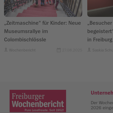
„Zeitmaschine“ für Kinder: Neue
„Besucher 
Museumsrallye im
begeistert
Colombischlössle
in Freiburg
August
Wochenbericht
27.08.2025
Saskia Sch
Unterne
Der Wochen
2026 einges