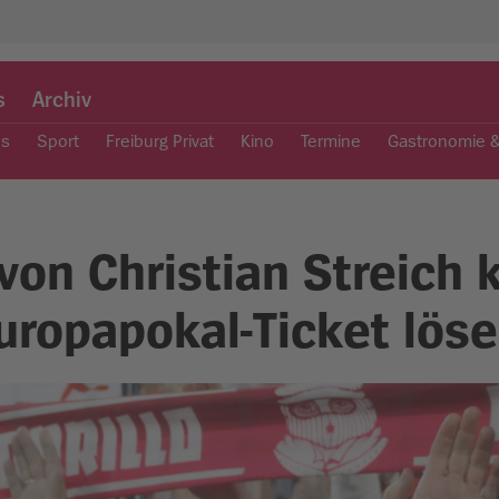
s
Archiv
es
Sport
Freiburg Privat
Kino
Termine
Gastronomie 
von Christian Streich 
uropapokal-Ticket lös