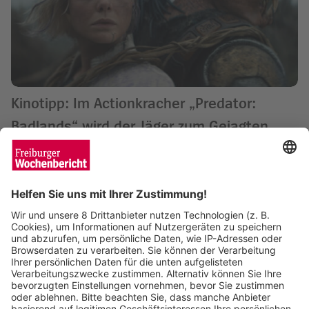
Kinotipp: Im Actionkracher „Predator:
Badlands“ wird der Jäger zum Gejagten
Saskia Schuh
04.11.2025