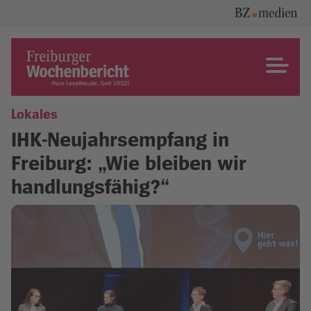
Skip
to
content
Freiburger Wochenbericht
Lokales
IHK-Neujahrsempfang in
Freiburg: „Wie bleiben wir
handlungsfähig?“