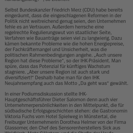
Selbst Bundeskanzler Friedrich Merz (CDU) habe bereits
eingeräumt, dass die eingeschlagenen Reformen in der
Politik nicht weitreichend genug seien, den Unternehmen
fehle es an Vertrauen. Außerdem herrsche eine
regelrechte Regulierungswut von staatlicher Seite,
Verfahren wie Bauanträge seien viel zu langwierig. Dazu
kämen bekannte Probleme wie die hohen Energiepreise,
der Fachkräftemangel und Unsicherheit, was die
politischen Rahmenbedingungen angehe. „Auch unsere
Region hat diese Probleme“, so der IHK-Präsident. Man
spüre, dass das Potenzial für künftiges Wachstum
stagniere. „Aber unsere Region ist auch stark und
diversifiziert!“ Deshalb habe man für den IHK
Neujahrsempfang auch das Motto „Da geht was“ gewählt.
In einer Podiumsdiskussion stellte IHK-
Hauptgeschäftsführer Dieter Salomon denn auch vier
Unternehmerpersönlichkeiten in den Mittelpunkt, die für
südbadische Erfolgsgeschichten stehen: die Gastronomin
Viktoria Fuchs vom Hotel Spielweg in Münstertal, die
Freiburger Unternehmerin Dorothea Helmer von der Firma
Glassomer, den Chef des Sensorenherstellers Sick aus