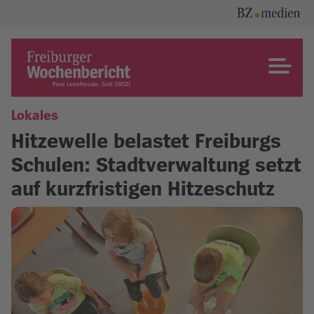
Skip
to
content
Freiburger Wochenbericht
Lokales
Hitzewelle belastet Freiburgs
Schulen: Stadtverwaltung setzt
auf kurzfristigen Hitzeschutz