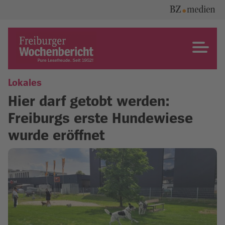
Skip
to
content
Freiburger Wochenbericht
Lokales
Hier darf getobt werden:
Freiburgs erste Hundewiese
wurde eröffnet