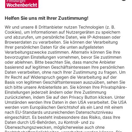
Wochenbericht
08.07.2025
Vandalismus am Mundenhof: Vermummte
zertrümmern Glasscheibe am Javaneraffen-
Stall und brechen bei Erdmännchen ein