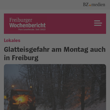
Skip
to
content
Freiburger Wochenbericht
Lokales
Glatteisgefahr am Montag auch
in Freiburg