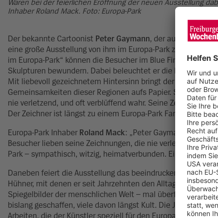
Waren bei der feierlichen Eröffnung der neuen Ausstellung dabe
Inhaber Roland Mack. Foto: Europa-Park
Der bekannte Cartoonist
Peter Gaymann
, der aus Freiburg s
eine große Ausstellung von ihm im Europa-Park zu sehen. 
im Europa-Park“ können die Besucher im Blue Fire-Dome bis 
Skulpturen bewundern. Dabei beleuchtet er die kulturelle V
Mit liebevoll gezeichnetem Hintersinn bringt der Künstler d
Gemeinsamkeiten dieser Regionen aufs Papier. Seine Carto
nie verletzend, und oft verblüffend wahr. Seine Zeichnung
Der Zeichner ist längst zu einem Europa-Park Fan geworden u
Europa-Park Inhaber
Roland Mack
: „Peter Gaymann passt mi
Besucher lieben seine Zeichnungen, die nie verletzend sind,
Park – sympathisch, witzig, heimatverbunden. Ein großartige
Daneben feiert die Ausstellung das beeindruckende Lebensw
Hühner, mit denen er seit Jahrzehnten den Alltag karikiert.
Spiegelbilder der menschlichen Welt – mal überfordert, mal 
bislang geschaffen, viele davon längst Kult. Die Jubiläumsa
Arbeiten, die der Künstler speziell für den Europa-Park angefe