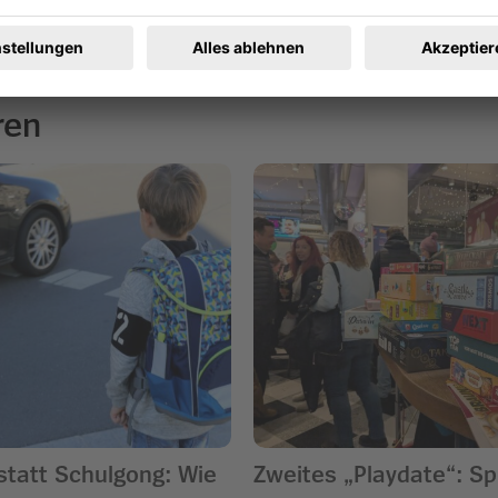
ren
statt Schulgong: Wie
Zweites „Playdate“: Spi