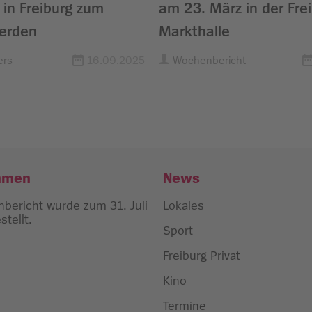
s in Freiburg zum
am 23. März in der Fre
erden
Markthalle
ers
16.09.2025
Wochenbericht
hmen
News
bericht wurde zum 31. Juli
Lokales
tellt.
Sport
Freiburg Privat
Kino
Termine