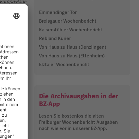
 Europa-Park-
Emmendinger Tor
Breisgauer Wochenbericht
 es jetzt
Kaiserstühler Wochenbericht
eichnungen
nd
Rebland Kurier
der Schweiz.
Von Haus zu Haus (Denzlingen)
en
Von Haus zu Haus (Ettenheim)
enzwinkernd,
Elztäler Wochenbericht
emeinsame.
reizeitpark.
rk. Die
ung für den
Die Archivausgaben in der
BZ-App
ie berühmten
Lesen Sie kostenlos die alten
n
Freiburger Wochenbericht Ausgaben
Künstler
nach wie vor in unserer BZ-App.
ch viele neue