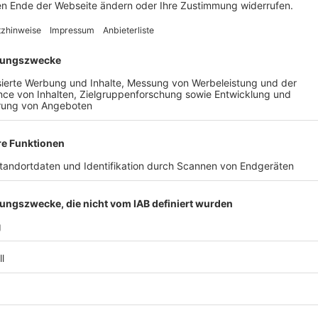
dem Schweizer Komiker
Emil Steinberger
sowie Kunsthistoriker
ierlich eröffnet.