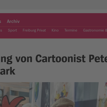
s
Archiv
es
Sport
Freiburg Privat
Kino
Termine
Gastronomie 
ng von Cartoonist Pet
ark