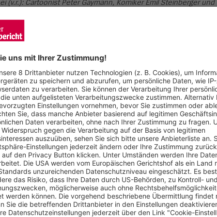
i (v.r.): Cartoonist Peter Gaymann, Komiker Emil Steinberger und
tammt, hat kürzlich seinen 75. Geburtstag gefeiert. Deshalb gibt
Unter dem Motto „Lachen im Dreiländereck – Peter Gaymanns Z
zum 18. Januar 2026 mehr als 80 Originale, signierte Drucke u
ielfalt der Menschen am Oberrhein – in Baden, dem Elsass und 
ie kleinen Eigenheiten, charmanten Schrullen und überraschend
ons sind fein beobachtete Miniaturen des Lebens – immer aug
en feiern das Zwischenmenschliche, das Verbindende und das G
nd präsentiert auch viele Arbeiten aus Deutschlands größtem F
t seinem Humor und seiner Herzlichkeit perfekt zum Europa-Pa
 aber immer auf den Punkt kommen. Er ist eine große Bereicher
r Zeichner mit scharfsinniger Beobachtungsgabe.“
erk Gaymanns. Ein zentrales Motiv seiner Arbeit sind dabei d
 In Gaymanns „Huhniversum“ sind Hühner nicht nur Tiere, sonder
verliebt, mal philosophisch. Über 20.000 Zeichnungen hat der 
usstellung versammelt nicht nur bekannte Klassiker, sondern au
rtigt hat – voller Witz, Charme und Lokalkolorit.