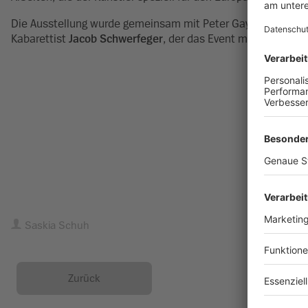
Die Ausstellung wurde gemeinsam mit Peter Gaymann und 
Kabarettist
Jacob Schwerfeger
, der das Event moderierte, fe
Saskia Schuh
Zurück