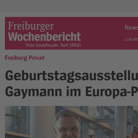
Skip
to
New
content
Lokal
Freiburg Privat
Freiburger Wochenbericht
Geburtstagsausstellu
Gaymann im Europa-P