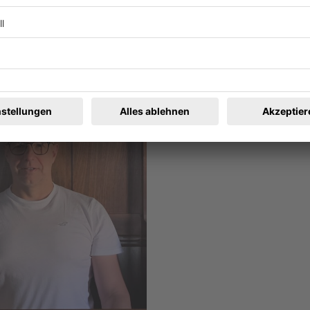
 Natur?
len Fehleinschätzungen von Wetter- und Klimabedingungen eine R
 zu wandern und falsches Schuhwerk zu tragen. Unterkühlung u
s sinnvoll zu wissen, was zu tun ist.