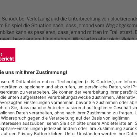
, Schock bei Verletzung und die Unterbrechung von blockierend
m Beispiel die Situation nach, dass jemand vom Weg abgekomm
iken kann es passieren, dass jemand mitten im Trail stürzt. 
gen, bevor andere hineinfahren. Wir starten aber nicht gleich 
, eine Person kann wegen einer Verstauchung nicht mehr lau
n, wie man Rettungspunkte findet, Karten offline liest und m
 Transport möglich ist. Jemand stürzt einen Hang hinab, ein As
utung? Solche Situationen üben wir intensiv. Anders als im Erst
den selbst handeln. Fehler sind nicht schlimm, sie passieren.
ich darauf reagieren, also anders versorgen, anders transportie
r den Teilnehmern die Sicherheit vermitteln, in solchen Situ
n. Das Wichtigste ist zu handeln.