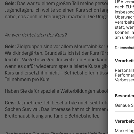
Geis:
Das war zu einem großen Teil meine persönliche Motivat
Jugendtagen. Ich wollte so einen Kurs schon lange umsetzen.
nahe, das auch in Freiburg zu machen. Die Umgebung mit de
An wen richtet sich der Kurs?
Geis:
Zielgruppen sind vor allem Mountainbiker, Wandernde, T
Waldkindergärten. Grundsätzlich ist der Kurs für alle sinnvol
leichter Wege bewegen. Im weiteren Sinne kann das Wissen 
wenn es dafür wiederum spezialisierte Kurse gibt. Hilfreich is
Kurs und ersetzt ihn nicht – Betriebshelfer müssen weiterhin
Teilnehmern pro Kurs.
Haben Sie dafür spezielle Weiterbildungen absolviert?
Geis:
Ja, mehrere. Ich beschäftige mich seit frühester Jugen
Sachen Survival. Das Interesse hat mich immer wieder begleit
Breitenausbildung und für die Betriebshelfer.