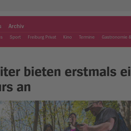
s
Archiv
es
Sport
Freiburg Privat
Kino
Termine
Gastronomie 
iter bieten erstmals e
urs an