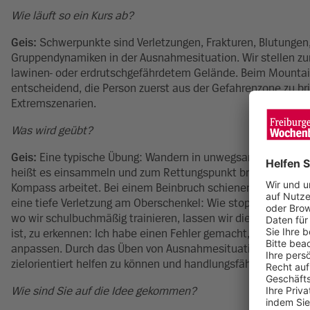
Wie läuft so ein Kurs ab?
Geis:
Schwerpunkte sind Verletzungen, Frakturen, Blutungen
Gruppendynamiken in der Ausnahmesituation. Wir stellen zu
lawinen- oder erdrutschgefährdetem Gelände. Beim Mountainb
entscheidend, die Person zuerst aus der Gefahrenzone zu brin
Extremszenarien.
Was wird geübt?
Geis:
Eine typische Übung: Wandern in unwegsamem Gelände
heißt es einsammeln und zum Rettungspunkt bringen. Wir übe
Kompass arbeitet. Bei einem Beinbruch schienen wir so, dass
eine tiefe Verletzung am Oberschenkel: Wie stoppe ich die Bl
wo wir schulbuchmäßig trainieren, lassen wir die Teilnehmen
ist, zu erkennen: Ich habe einen Fehler gemacht, jetzt muss 
anpassen. Durch das Üben von Ausnahmesituationen wollen wi
zielorientiert helfen zu können und handlungsfähig zu bleibe
Wie sind Sie auf die Idee gekommen?