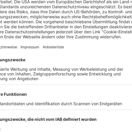
ion. Survival-Techniken und Outdoor-Erste-Hilfe beschäftigen 
 In Mannheim gibt es das Angebot bei den Johannitern bereits,
r Nähe zum Schwarzwald eignet sich dafür hervorragend.
ourenradler sowie Jäger, Waldarbeiter oder Mitarbeiter in
l, die größere oder abgelegenere Touren planen oder sich häufige
auch in Zeiten zunehmender Extremwetter und Krisen nützlich 
t ein normaler Erste-Hilfe-Kurs im Vorfeld. Wichtig: Unser Kurs i
 den regulären Erste-Hilfe-Kurs absolvieren. Wir rechnen mit ru
d mit dem Thema – damals war Rüdiger Nehberg für viele ein Vor
et. Unter anderem bin ich ehrenamtlich Erste-Hilfe-Ausbilder f