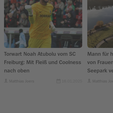
Torwart Noah Atubolu vom SC
Mann für h
Freiburg: Mit Fleiß und Coolness
von Frauen
nach oben
Seepark ve
Matthias Joers
16.01.2025
Matthias Jo