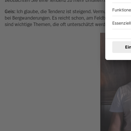
Beobachten Sie eine Tendenz zu mehr Unfällen in der freien
Geis:
Ich glaube, die Tendenz ist steigend. Vermutlich spie
bei Bergwanderungen. Es reicht schon, am Feldberg abseits
sind wichtige Themen, die oft unterschätzt werden. Dann ist e