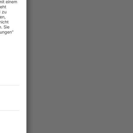
mich seit
 da lag es
r abseits
sein – auch
st kein BG-
nd 20
bild in
ür die