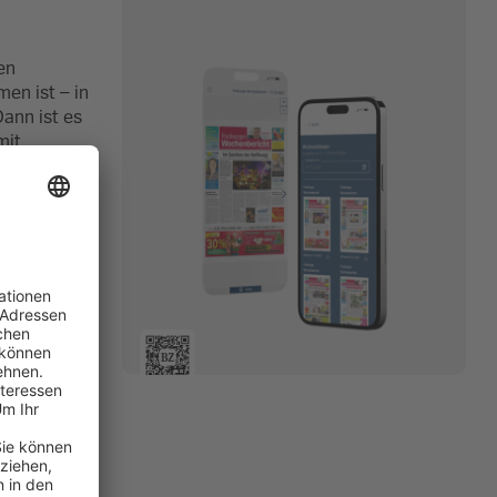
en
en ist – in
Dann ist es
mit
fen. Dann
it dem
t verursacht
e-Hilfe-Kurs,
 Entscheidend
ren oder
ationen