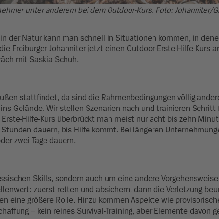
ilnehmer unter anderem bei dem Outdoor-Kurs. Foto: Johanniter/G
 in der Natur kann man schnell in Situationen kommen, in den
ie Freiburger Johanniter jetzt einen Outdoor-Erste-Hilfe-Kurs a
präch mit Saskia Schuh.
ußen stattfindet, da sind die Rahmenbedingungen völlig andere
ins Gelände. Wir stellen Szenarien nach und trainieren Schritt f
Erste-Hilfe-Kurs überbrückt man meist nur acht bis zehn Minut
ier Stunden dauern, bis Hilfe kommt. Bei längeren Unternehmung
der zwei Tage dauern.
klassischen Skills, sondern auch um eine andere Vorgehensweis
llenwert: zuerst retten und absichern, dann die Verletzung beur
len eine größere Rolle. Hinzu kommen Aspekte wie provisorisch
ffung – kein reines Survival-Training, aber Elemente davon g