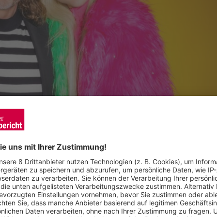
ins „Sommerhaus der Stars“. Foto: RTL/Sefan Gregorowius