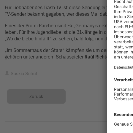
Für Liebhaber des Trash-TV ist diese Sendung ein Muss. Im 
TV-Sender bekannt gegeben, wer dieses Mal dabei sein wird.
Eines der Promi-Pärchen sind Ex-„Germany’s next Topmodel“
leben. Für ihre Jugendliebe ist die 31-Jährige in den Breisg
„Wo die Liebe hinfällt“ zu sehen, bald folgt nun der nächste TV
„Im Sommerhaus der Stars“ kämpfen sie um den Titel „Das P
gehören unter anderem Schauspieler
Raúl Richter
und
Vane
Saskia Schuh
Zurück