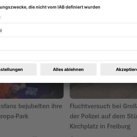
ren
sfans bejubelten ihre
Fluchtversuch bei Groß
uropa-Park
der Polizei auf dem Stü
Kirchplatz in Freiburg