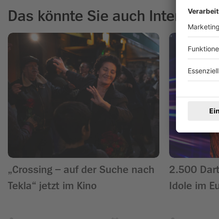
Das könnte Sie auch Interessie
„Crossing – auf der Suche nach
2.500 Dart
Tekla“ jetzt im Kino
Idole im E