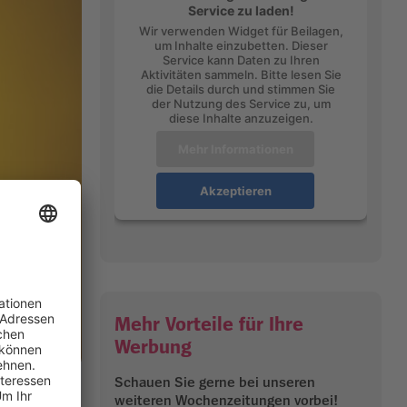
Service zu laden!
Wir verwenden Widget für Beilagen,
um Inhalte einzubetten. Dieser
Service kann Daten zu Ihren
Aktivitäten sammeln. Bitte lesen Sie
die Details durch und stimmen Sie
der Nutzung des Service zu, um
diese Inhalte anzuzeigen.
Mehr Informationen
Akzeptieren
Mehr Vorteile für Ihre
Werbung
Schauen Sie gerne bei unseren
weiteren Wochenzeitungen vorbei!