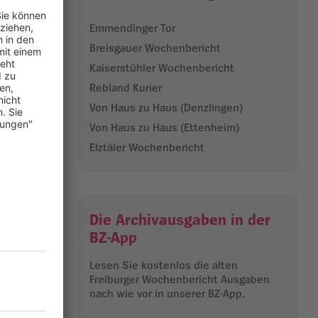
etzt hat der
Emmendinger Tor
Breisgauer Wochenbericht
 in Freiburg
Kaiserstühler Wochenbericht
der Sendung
Rebland Kurier
Von Haus zu Haus (Denzlingen)
rrenz
Von Haus zu Haus (Ettenheim)
Elztäler Wochenbericht
22.05.2024
Die Archivausgaben in der
BZ-App
Lesen Sie kostenlos die alten
Freiburger Wochenbericht Ausgaben
nach wie vor in unserer BZ-App.