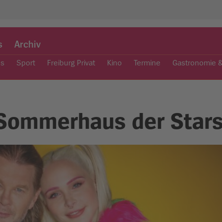
s
Archiv
es
Sport
Freiburg Privat
Kino
Termine
Gastronomie 
 „Sommerhaus der Star