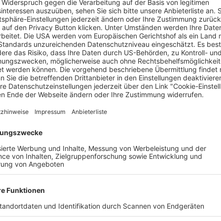
Spätsommer lädt RTL wieder ins „Sommerhaus der Stars“ ein – j
-Kandidatin
Theresia Fischer
und ihr Freund
Stefan Kleiser
, die
au zu dem 57-jährigen Zahnarzt gezogen. Kürzlich waren sie bei 
-Auftritt.
romi-Paar 2024“ und ein Preisgeld von 50.000 Euro. Zur Konku
ssa Schmitt
sowie Designerin
Sarah Kern
und
Tobias Pankow.