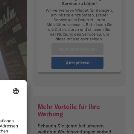
Service zu laden!
Wir verwenden Widget für Beilagen,
um Inhalte einzubetten. Dieser
Service kann Daten zu Ihren
Aktivitäten sammeln. Bitte lesen Sie
die Details durch und stimmen Sie
der Nutzung des Service zu, um
diese Inhalte anzuzeigen.
Mehr Informationen
Akzeptieren
Mehr Vorteile für Ihre
Werbung
Schauen Sie gerne bei unseren
weiteren Wochenzeitungen vorbei!