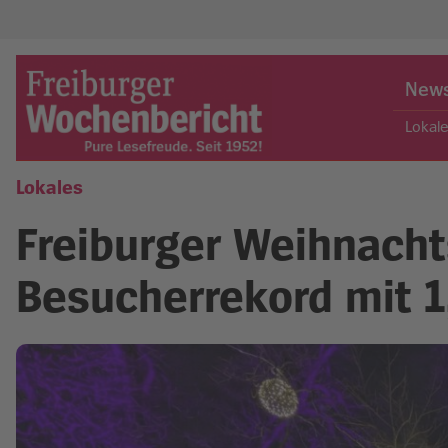
Skip
to
New
content
Lokal
Lokales
Freiburger Wochenbericht
Freiburger Weihnacht
Besucherrekord mit 1