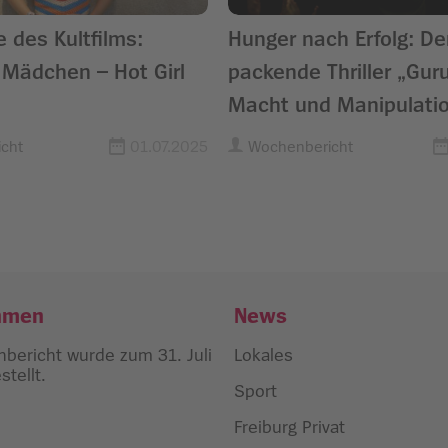
 des Kultfilms:
Hunger nach Erfolg: De
Mädchen – Hot Girl
packende Thriller „Gur
Macht und Manipulati
cht
01.07.2025
Wochenbericht
hmen
News
bericht wurde zum 31. Juli
Lokales
tellt.
Sport
Freiburg Privat