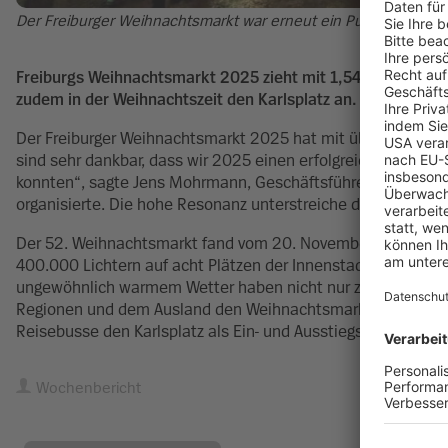
Der Freiburger Weihnachtsmarkt war erneut ein Publikumsmagn
Freiburgs Weihnachtsmarkt 2025 zieht mit 1,54 Millionen B
zudem in der Weihnachtszeit den Karlsplatz an.
Der Freiburger Weihnachtsmarkt 2025 hat mit über 1,54 Mill
sind sehr dankbar, dass wir 2025 einen erfolgreichen und vo
konnten“, sagte Jens Mohrmann, Geschäftsführer der Freibur
organisierte. Die hohe Resonanz unterstreiche die überregi
Der 52. Weihnachtsmarkt fand vom 20. November bis Dienstag
400.000 Lichtern auf acht Plätzen der Innenstadt sowie am
ungewöhnlich warmem Wetter haben nicht nur zahlreiche Fre
Regionen und dem Ausland den Weihnachtsmarkt besucht. L
Reisebusse den Karlsplatz als Ein- und Ausstiegspunkt. An
Wochenbericht