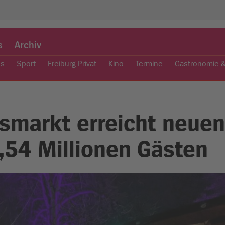
s
Archiv
es
Sport
Freiburg Privat
Kino
Termine
Gastronomie 
smarkt erreicht neuen
,54 Millionen Gästen