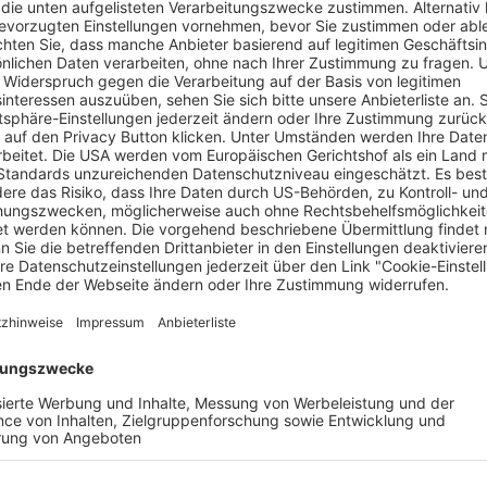
et. Foto: Joers
esuchern so viele Gäste wie nie zuvor an. Zahlreiche Reisebus
ionen Besucherinnen und Besuchern einen neuen Rekord aufgest
r allem friedlichen Freiburger Weihnachtsmarkt erleben und org
g, Wirtschaft, Touristik und Messe GmbH (FWTM), die das jährl
onale Bedeutung des Freiburger Weihnachtsmarkts, so die FWTM
, 23. Dezember statt und ist durch eine festliche Beleuchtun
 Colombi-Schloss geprägt gewesen. Bei überwiegend trockenem
iburgerinnen und Freiburger, sondern auch viele Gäste aus an
aut Veranstalter nutzten bis zum Samstag, 20. Dezember 1.6
schließend parkten die Reisebusse auf dem Messegelände leist