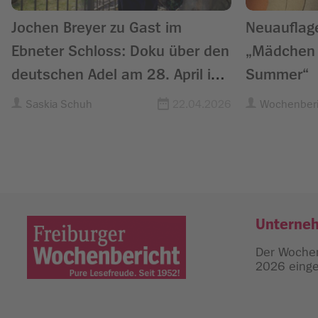
Jochen Breyer zu Gast im
Neuauflage
Ebneter Schloss: Doku über den
„Mädchen 
deutschen Adel am 28. April im
Summer“
ZDF
Saskia Schuh
22.04.2026
Wochenberi
Unterne
Der Wochen
2026 einges
Freiburger Wochenbericht