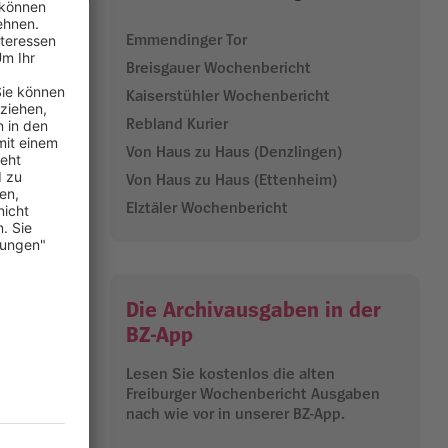
Emmendinger Tor
Breisgauer Wochenbericht
se steuerten
Kaiserstühler Wochenbericht
Rebland Kurier
ellt. „Wir
Von Haus zu Haus (Denzlingen)
anisieren
Von Haus zu Haus (Ettenheim)
iche Event
.
Elztäler Wochenbericht
g mit rund
 und teils
deren
Die Archivausgaben in der
39
ete
BZ-App
Lesen Sie kostenlos die alten
29.12.2025
Freiburger Wochenbericht Ausgaben
nach wie vor in unserer BZ-App.