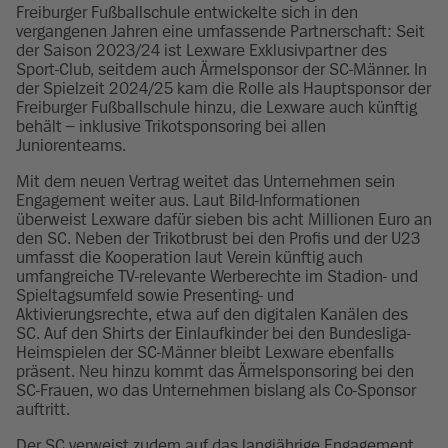
Freiburger Fußballschule entwickelte sich in den
vergangenen Jahren eine umfassende Partnerschaft: Seit
der Saison 2023/24 ist Lexware Exklusivpartner des
Sport-Club, seitdem auch Ärmelsponsor der SC-Männer. In
der Spielzeit 2024/25 kam die Rolle als Hauptsponsor der
Freiburger Fußballschule hinzu, die Lexware auch künftig
behält – inklusive Trikotsponsoring bei allen
Juniorenteams.
Mit dem neuen Vertrag weitet das Unternehmen sein
Engagement weiter aus. Laut Bild-Informationen
überweist Lexware dafür sieben bis acht Millionen Euro an
den SC. Neben der Trikotbrust bei den Profis und der U23
umfasst die Kooperation laut Verein künftig auch
umfangreiche TV-relevante Werberechte im Stadion- und
Spieltagsumfeld sowie Presenting- und
Aktivierungsrechte, etwa auf den digitalen Kanälen des
SC. Auf den Shirts der Einlaufkinder bei den Bundesliga-
Heimspielen der SC-Männer bleibt Lexware ebenfalls
präsent. Neu hinzu kommt das Ärmelsponsoring bei den
SC-Frauen, wo das Unternehmen bislang als Co-Sponsor
auftritt.
Der SC verweist zudem auf das langjährige Engagement