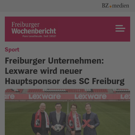
Skip
to
content
Freiburger Wochenbericht
Sport
Freiburger Unternehmen:
Lexware wird neuer
Hauptsponsor des SC Freiburg