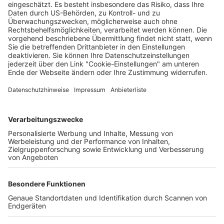
toujours“: Studenten in Freiburger
Luxuswohnheim grölen rassistische Hymne
Wochenbericht
18.10.2024
Unternehmen
Der Wochenbericht
wurde zum 31. Juli 2026
eingestellt.
Freiburger Wochenbericht