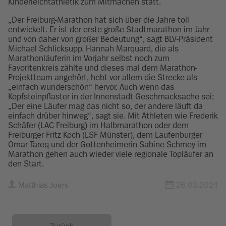
Kinderleichtathletik zum Mitmachen statt.
„Der Freiburg-Marathon hat sich über die Jahre toll
entwickelt. Er ist der erste große Stadtmarathon im Jahr
und von daher von großer Bedeutung“, sagt BLV-Präsident
Michael Schlicksupp. Hannah Marquard, die als
Marathonläuferin im Vorjahr selbst noch zum
Favoritenkreis zählte und dieses mal dem Marathon-
Projektteam angehört, hebt vor allem die Strecke als
„einfach wunderschön“ hervor. Auch wenn das
Kopfsteinpflaster in der Innenstadt Geschmacksache sei:
„Der eine Läufer mag das nicht so, der andere läuft da
einfach drüber hinweg“, sagt sie. Mit Athleten wie Frederik
Schäfer (LAC Freiburg) im Halbmarathon oder dem
Freiburger Fritz Koch (LSF Münster), dem Laufenburger
Omar Tareq und der Gottenheimerin Sabine Schmey im
Marathon gehen auch wieder viele regionale Topläufer an
den Start.
Matthias Joers
26.03.2024