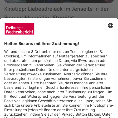
Kinotipp: Liebesdreieck im Jenseits in der
Romantikkomödie „Eternity“
Wochenbericht
02.12.2025