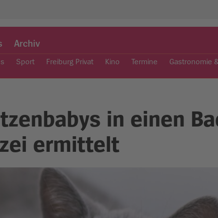
s
Archiv
es
Sport
Freiburg Privat
Kino
Termine
Gastronomie 
atzenbabys in einen B
zei ermittelt