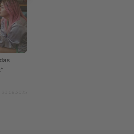
 das
t“
30.09.2025