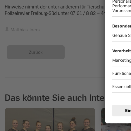
Hinweise nimmt der unter anderem für Tierschutzdelikte zust
Polizeirevier Freiburg-Süd unter 07 61 / 8 82 – 44 21 entgege
Matthias Joers
Zurück
Das könnte Sie auch Interessie