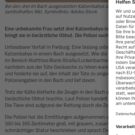
Bei den drei im Bach ausgesetzten Katzenbabys aus Freiburg so
symbolhaften Bild. Symbolfoto: Adobe.Stock
Eine unbekannte Frau setzt drei Katzenbabys in einem Bach i
bringt sie in tierärztliche Obhut. Die Polizei sucht nach der F
Unfassbarer Vorfall in Freiburg: Eine bislang unbekannte Fr
Katzenbabys in einem Bach ausgesetzt. Wie die Polizei mitt
im Bereich Matthias-Blank-Straße/Luckenbachweg. Eine Zeug
nachdem aus der Tüte Geräusche zu hören waren, die auf leb
und forderte sie auf, den Inhalt der Tüte zu zeigen. Daraufhin
Polizeiangaben in den Bach und lief davon.
Trotz der Kälte kletterte die Zeugin in den Bach und rettete
tierärztliche Obhut brachte. Laut Polizei handelt es sich m
Die Tiere sind aufgrund der Rettung durch die Zeugin und der
Die Polizei hat die Ermittlungen aufgenommen und sucht nach
160 bis 165 Zentimeter groß, mit grauem, zusammengebunde
schmächtiger Statur beschrieben und sprach Deutsch mit 