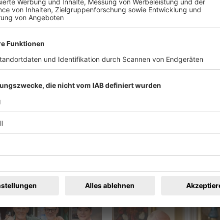
ändige Fachdienst der Polizei unter 07 61 / 2 16 89 – 200 ode
n.
ren