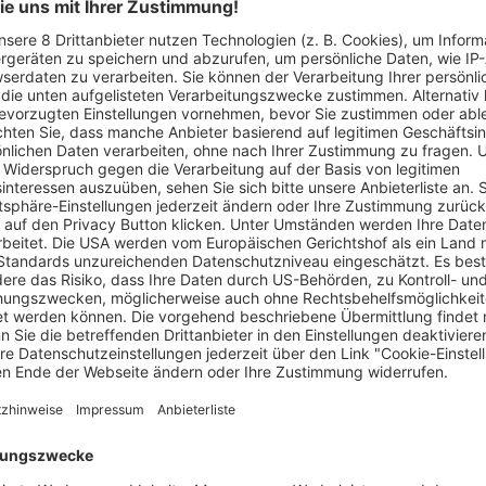
ll es sich um Britisch Kurzhaar-Kätzchen handeln, wie auf diese
m Freiburger Stadtteil Haslach aus. Eine Zeugin rettet die Ti
rau.
au hat am Donnerstagabend im Freiburger Stadtteil Haslach drei
eilt, kam es dazu am vergangenen Donnerstag, 29. Januar, gege
in beobachtete, wie die Frau eine Tüte in den Kronenmühlebac
ende Tiere schließen ließen. Die Zeugin sprach die Unbekannt
 entfernte sich die Frau einige Meter und „warf“ die Tüte laut
 die Tüte. Darin befanden sich drei Katzenbabys, die sie umgehen
öglicherweise um sogenannte „Britisch Kurzhaar“-Kätzchen mit g
 tierärztlichen Versorgung inzwischen wieder wohlauf.
 der unbekannten Frau. Sie wird als sechzig bis siebzig Jahre 
nem Haar, schwarzer, hüftlanger Winterjacke, dunklen Leggin
mutmaßlich osteuropäischem Akzent.