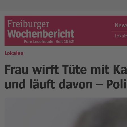
Skip
to
New
content
Lokal
Lokales
Freiburger Wochenbericht
Frau wirft Tüte mit K
und läuft davon – Poli