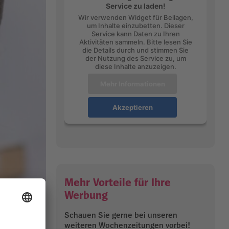
Service zu laden!
Wir verwenden Widget für Beilagen,
um Inhalte einzubetten. Dieser
Service kann Daten zu Ihren
Aktivitäten sammeln. Bitte lesen Sie
die Details durch und stimmen Sie
der Nutzung des Service zu, um
diese Inhalte anzuzeigen.
Mehr Informationen
Akzeptieren
Mehr Vorteile für Ihre
Werbung
Schauen Sie gerne bei unseren
weiteren Wochenzeitungen vorbei!