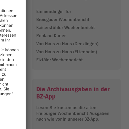
m
Emmendinger Tor
Breisgauer Wochenbericht
ere und
Kaiserstühler Wochenbericht
Rebland Kurier
Von Haus zu Haus (Denzlingen)
n 20.45 Uhr
Von Haus zu Haus (Ettenheim)
h warf,
Elztäler Wochenbericht
e darauf an
d in
Die Archivausgaben in der
rauem Fell.
BZ-App
Lesen Sie kostenlos die alten
alt, etwa
Freiburger Wochenbericht Ausgaben
gs und
nach wie vor in unserer BZ-App.