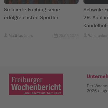
So feierte Freiburg seine
Schwule F
erfolgreichsten Sportler
29. April i
Kandelhof-
Matthias Joers
25.03.2025
Wochenberi
Unterne
Der Wochen
2026 einges
Freiburger Wochenbericht