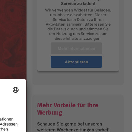
Service zu laden!
Wir verwenden Widget für Beilagen,
um Inhalte einzubetten. Dieser
Service kann Daten zu Ihren
Aktivitäten sammeln. Bitte lesen Sie
die Details durch und stimmen Sie
der Nutzung des Service zu, um
diese Inhalte anzuzeigen.
Mehr Informationen
Akzeptieren
Mehr Vorteile für Ihre
Werbung
Schauen Sie gerne bei unseren
weiteren Wochenzeitungen vorbei!