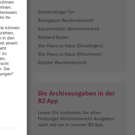
chmauss
Emmendinger Tor
Breisgauer Wochenbericht
der bunten
Kaiserstühler Wochenbericht
 ihrer
land. Die
Rebland Kurier
zportraits
Von Haus zu Haus (Denzlingen)
e
Von Haus zu Haus (Ettenheim)
 die
Elztäler Wochenbericht
ag
Die Archivausgaben in der
BZ-App
Lesen Sie kostenlos die alten
01.07.2026
Freiburger Wochenbericht Ausgaben
nach wie vor in unserer BZ-App.