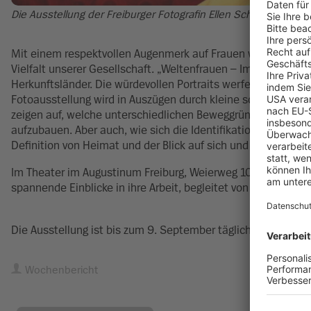
Die Ausstellung der Freiburger Fotografin Ellen Schmauss zeigt
Mit einem respektvollen Augenmerk auf Frauen widmet sich d
Vielfalt unserer Gesellschaft. „Weltenfrauen – Im Gewand der 
Herkunftsländer. Die würdevollen Portraits werfen Licht auf 
Fotoausstellung wird in Auszügen durch kleine schriftliche 
zeigen auf, welche unterschiedlichen Beweggründe es gab, d
aufzubauen. Aber auch, wie sich die Identifikation mit den Wu
Definition von Heimat und der Blick auf sich und die Welt ve
Im Theater im Augustinum Freiburg, Weierweg 10, Vernissage
spannende Einblicke in ihre Arbeit, begleitet von balinesis
Die Ausstellung ist bis zum 9. September täglich von 10 bis 18
Wochenbericht