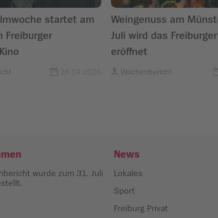
ilmwoche startet am
Weingenuss am Münste
m Freiburger
Juli wird das Freiburge
Kino
eröffnet
cht
28.04.2026
Wochenbericht
hmen
News
bericht wurde zum 31. Juli
Lokales
tellt.
Sport
Freiburg Privat