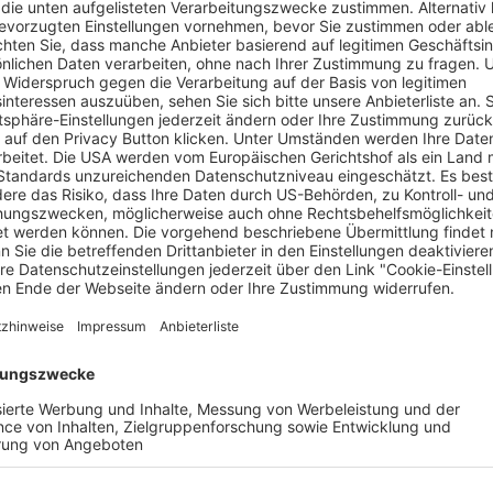
 Portraits von Frauen in traditionellen Gewändern.. Foto: Ellen S
ie Fotoausstellung der Freiburger Fotografin Ellen Schmauss 
Vielfalt“ zeigt Portraits von Frauen in traditionellen Gewändern
die Diversität unserer sich wandelnden Gesellschaft in Deutsch
Zusammenfassungen der Biografien der Frauen begleitet. Die Kur
ie eigene Heimat zu verlassen und ein neues Leben in der Fern
rzeln in zweiter oder dritter Generation gestaltet und wie sich
rändern kann.
: Die Fotografin Ellen Schmauss gewährt in einem kurzen Vortr
chen Tempeltänzen, aufgeführt von Nyoman Inten Sriasih.
 Uhr zu sehen. Eintritt frei.