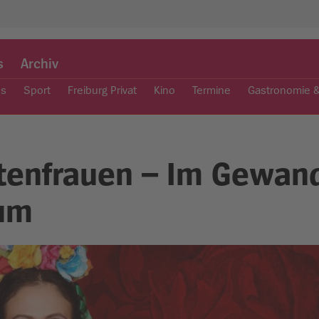
s
Archiv
es
Sport
Freiburg Privat
Kino
Termine
Gastronomie 
tenfrauen – Im Gewan
num