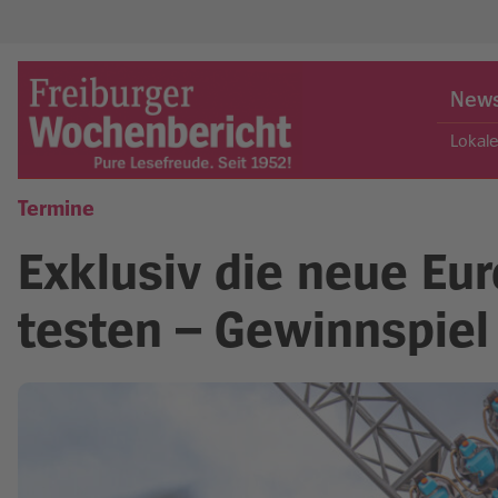
Skip
to
New
content
Lokal
Termine
Freiburger Wochenbericht
Exklusiv die neue Eu
testen – Gewinnspiel