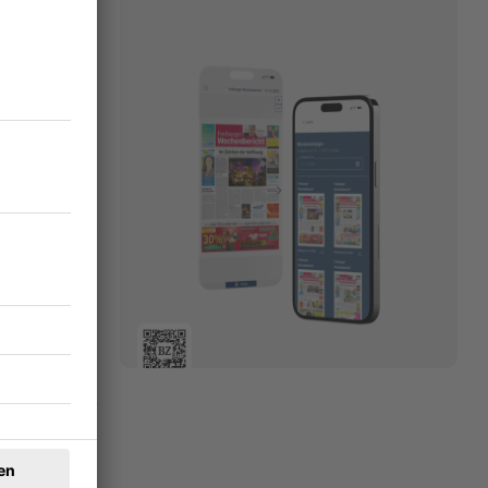
 Wer
ahren. Ein
en. Viel
03.04.2024