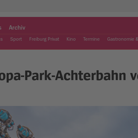
s
Archiv
es
Sport
Freiburg Privat
Kino
Termine
Gastronomie 
ropa-Park-Achterbahn 