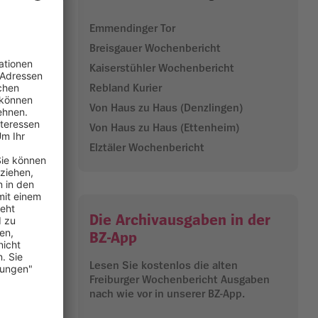
b testen –
Emmendinger Tor
Breisgauer Wochenbericht
lbst einmal
Kaiserstühler Wochenbericht
Rebland Kurier
Von Haus zu Haus (Denzlingen)
ok“, eine
rekt nebenan
Von Haus zu Haus (Ettenheim)
 auf gleich
Elztäler Wochenbericht
ür
ht in
Die Archivausgaben in der
as.
BZ-App
Lesen Sie kostenlos die alten
Freiburger Wochenbericht Ausgaben
nach wie vor in unserer BZ-App.