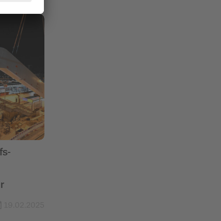
fs-
r
19.02.2025