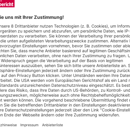
im kroatischen Themenbereich dabei sein und die Achterbahn vora
t für den Gewinner natürlich inklusive. Foto: Europa-Park
und Erholung. Wer diesen Sommerspaß für die ganze Familie se
ost Eintrittskarten für jede Menge Wasserspaß in Rulantica.
tember außergewöhnlicher Badespaß auf die Besucher. „Svalgur
nende Rutschpartien auf zehn unterschiedlichen Rutschen. Di
z zum Toben. Bei „Snorri´s Rutscheplads“ können sich Abenteurer
Erwachsene die badische Sonne auf einer der über 1.000
eling. Für Kinder gibt es außerdem einen Sandspielplatz und f
ttraktion „Tønnevirvel“ liefern sich die Gäste eine Wasserschlac
angesagt – unter anderem auf der größten Speed-Rutsche Europ
abereich „Hyggedal“ gemütlich machen. Weitere Infos unter
hrt plus Parkeintritt am 24. April