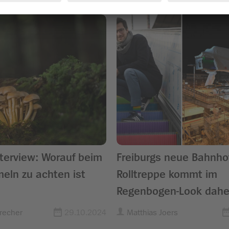
terview: Worauf beim
Freiburgs neue Bahnho
eln zu achten ist
Rolltreppe kommt im
Regenbogen-Look dahe
recher
29.10.2024
Matthias Joers