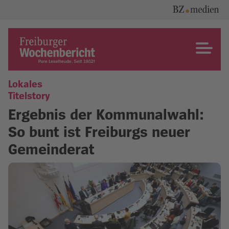
Skip
to
content
Freiburger Wochenbericht
Lokales
Titelstory
Ergebnis der Kommunalwahl:
So bunt ist Freiburgs neuer
Gemeinderat