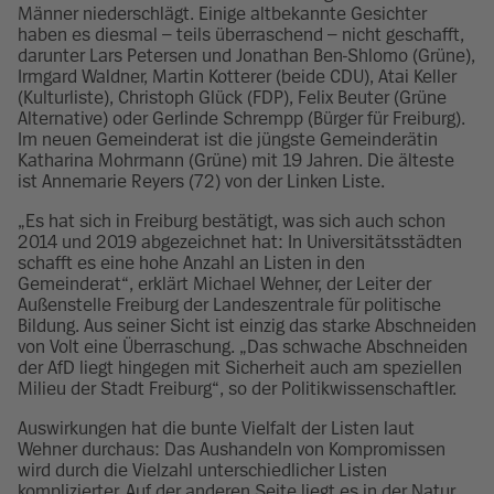
Männer niederschlägt. Einige altbekannte Gesichter
haben es diesmal – teils überraschend – nicht geschafft,
darunter Lars Petersen und Jonathan Ben-Shlomo (Grüne),
Irmgard Waldner, Martin Kotterer (beide CDU), Atai Keller
(Kulturliste), Christoph Glück (FDP), Felix Beuter (Grüne
Alternative) oder Gerlinde Schrempp (Bürger für Freiburg).
Im neuen Gemeinderat ist die jüngste Gemeinderätin
Katharina Mohrmann (Grüne) mit 19 Jahren. Die älteste
ist Annemarie Reyers (72) von der Linken Liste.
„Es hat sich in Freiburg bestätigt, was sich auch schon
2014 und 2019 abgezeichnet hat: In Universitätsstädten
schafft es eine hohe Anzahl an Listen in den
Gemeinderat“, erklärt Michael Wehner, der Leiter der
Außenstelle Freiburg der Landeszentrale für politische
Bildung. Aus seiner Sicht ist einzig das starke Abschneiden
von Volt eine Überraschung. „Das schwache Abschneiden
der AfD liegt hingegen mit Sicherheit auch am speziellen
Milieu der Stadt Freiburg“, so der Politikwissenschaftler.
Auswirkungen hat die bunte Vielfalt der Listen laut
Wehner durchaus: Das Aushandeln von Kompromissen
wird durch die Vielzahl unterschiedlicher Listen
komplizierter. Auf der anderen Seite liegt es in der Natur