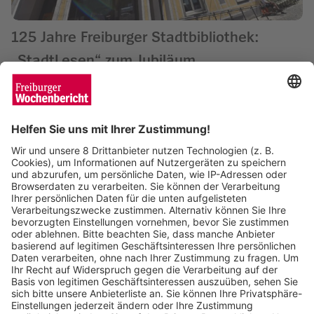
125 Jahre Freiburger Stadtbibliothek:
„StadtLesen“ zum Jubiläum
Wochenbericht
24.06.2026