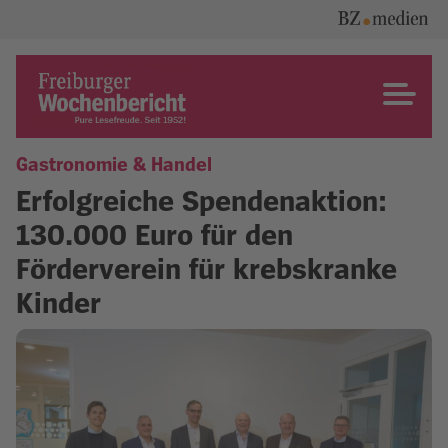
Skip
to
content
Freiburger Wochenbericht
Gastronomie & Handel
Erfolgreiche Spendenaktion:
130.000 Euro für den
Förderverein für krebskranke
Kinder