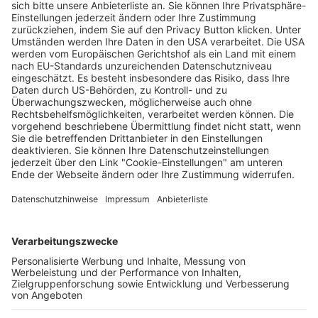
SC Freiburg vor „Highlight-Spiel“ bei
Sporting Braga in der Europa League
Matthias Joers
28.04.2026
Unternehmen
Der Wochenbericht
wurde zum 31. Juli 2026
eingestellt.
Freiburger Wochenbericht