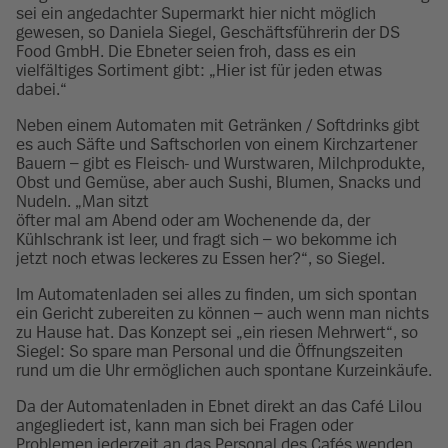
sei ein angedachter Supermarkt hier nicht möglich
gewesen, so Daniela Siegel, Geschäftsführerin der DS
Food GmbH. Die Ebneter seien froh, dass es ein
vielfältiges Sortiment gibt: „Hier ist für jeden etwas
dabei.“
Neben einem Automaten mit Getränken / Softdrinks gibt
es auch Säfte und Saftschorlen von einem Kirchzartener
Bauern – gibt es Fleisch- und Wurstwaren, Milchprodukte,
Obst und Gemüse, aber auch Sushi, Blumen, Snacks und
Nudeln. „Man sitzt
öfter mal am Abend oder am Wochenende da, der
Kühlschrank ist leer, und fragt sich – wo bekomme ich
jetzt noch etwas leckeres zu Essen her?“, so Siegel.
Im Automatenladen sei alles zu finden, um sich spontan
ein Gericht zubereiten zu können – auch wenn man nichts
zu Hause hat. Das Konzept sei „ein riesen Mehrwert“, so
Siegel: So spare man Personal und die Öffnungszeiten
rund um die Uhr ermöglichen auch spontane Kurzeinkäufe.
Da der Automatenladen in Ebnet direkt an das Café Lilou
angegliedert ist, kann man sich bei Fragen oder
Problemen jederzeit an das Personal des Cafés wenden.