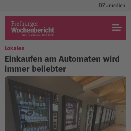
Skip
to
content
Freiburger Wochenbericht
Lokales
Einkaufen am Automaten wird
immer beliebter