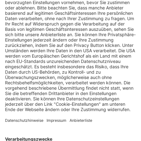
So war’s bei der Schülertalkshow
„Nachgefragt“ mit Comedy-Star Max
Giermann
Saskia Schuh
29.04.2026
Unternehmen