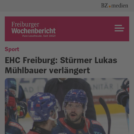
Skip
to
content
Freiburger Wochenbericht
Sport
EHC Freiburg: Stürmer Lukas
Mühlbauer verlängert