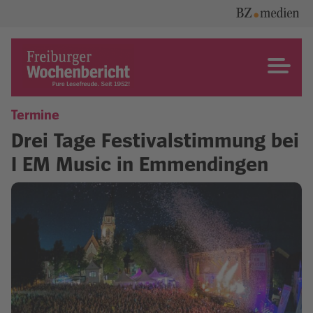
Skip
to
content
Freiburger Wochenbericht
Termine
Drei Tage Festivalstimmung bei
I EM Music in Emmendingen