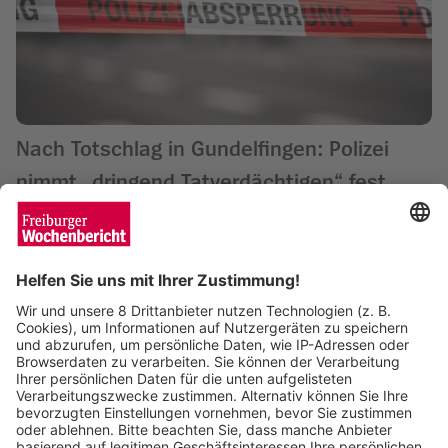
Nach Totschlag in Gundelfingen: Polizei
nimmt „dringend Tatverdächtigen“ fest
Wochenbericht
13.06.2025