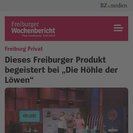
Skip
to
content
Freiburger Wochenbericht
Freiburg Privat
Dieses Freiburger Produkt
begeistert bei „Die Höhle der
Löwen“