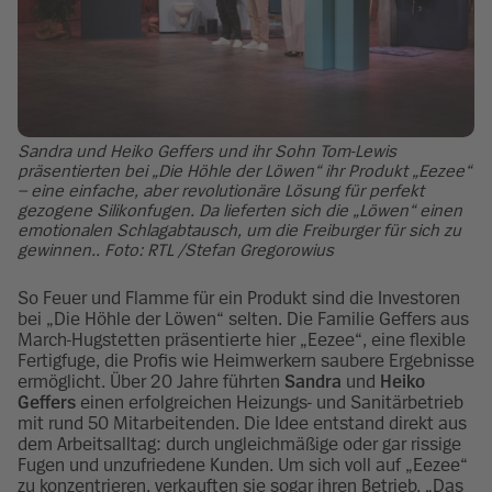
Sandra und Heiko Geffers und ihr Sohn Tom-Lewis
präsentierten bei „Die Höhle der Löwen“ ihr Produkt „Eezee“
– eine einfache, aber revolutionäre Lösung für perfekt
gezogene Silikonfugen. Da lieferten sich die „Löwen“ einen
emotionalen Schlagabtausch, um die Freiburger für sich zu
gewinnen.. Foto: RTL /Stefan Gregorowius
So Feuer und Flamme für ein Produkt sind die Investoren
bei „Die Höhle der Löwen“ selten. Die Familie Geffers aus
March-Hugstetten präsentierte hier „Eezee“, eine flexible
Fertigfuge, die Profis wie Heimwerkern saubere Ergebnisse
ermöglicht. Über 20 Jahre führten
Sandra
und
Heiko
Geffers
einen erfolgreichen Heizungs- und Sanitärbetrieb
mit rund 50 Mitarbeitenden. Die Idee entstand direkt aus
dem Arbeitsalltag: durch ungleichmäßige oder gar rissige
Fugen und unzufriedene Kunden. Um sich voll auf „Eezee“
zu konzentrieren, verkauften sie sogar ihren Betrieb. „Das