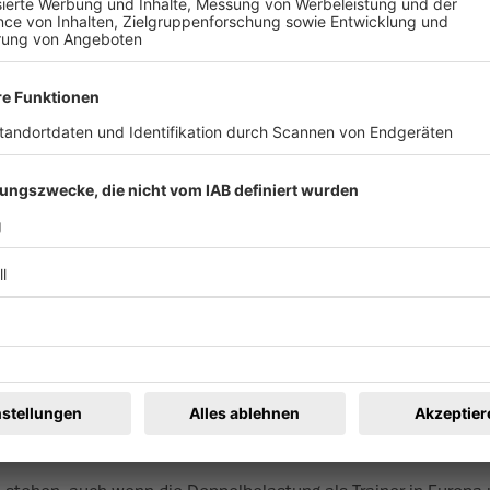
ach nach Freiburg. Foto: FT
h durch die Rückschläge nicht von ihren Zielen abbringen zu lass
 Siege ein. In der Endabrechnung bedeutete das Platz vier. Das gr
n Gray Levys letzter Saison jedoch verwehrt. Vielleicht, sagt de
n Fehler gewesen, den Aufstieg als Saisonziel auszugeben.
ntag zurück in seine Heimatstadt Reno im US-Bundesstaat Neva
s ich nochmal ein Buch schreiben werde“, sagt er. Der FT werde 
Die zwei größten Dinge, die sich verbessern müssten, seien „da
ben, und unser Recruiting“, so Levy.
geklärt ist, ist nach Australien geflogen. Dort ist er Headcoa
reitung aufgenommen haben. Von der Mentalität der deutschen F
otballer das Spiel eher als Hobby betrachten. „Hier in Deutschl
 unser Hobby ist’“, so Dawes. Trotzdem prallen verschiedene Ku
rdernder, was die Jungs angeht“, so Dawes.