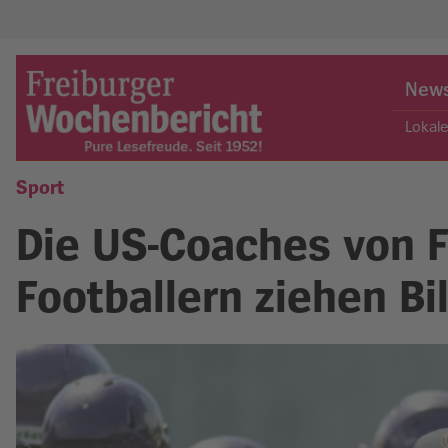
Skip
to
New
content
Lokal
Sport
Freiburger Wochenbericht
Die US-Coaches von F
Footballern ziehen Bi