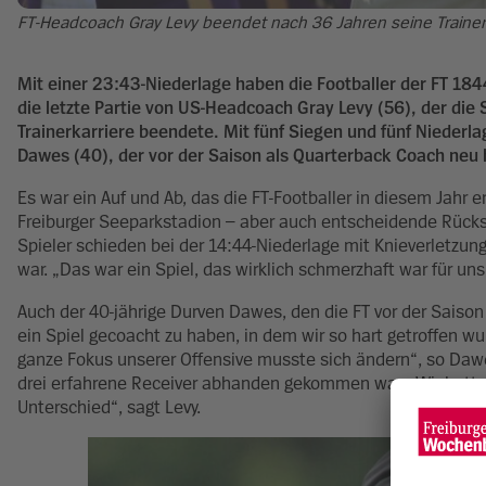
FT-Headcoach Gray Levy beendet nach 36 Jahren seine Trainerka
Mit einer 23:43-Niederlage haben die Footballer der FT 1844
die letzte Partie von US-Headcoach Gray Levy (56), der die 
Trainerkarriere beendete. Mit fünf Siegen und fünf Niederla
Dawes (40), der vor der Saison als Quarterback Coach neu h
Es war ein Auf und Ab, das die FT-Footballer in diesem Jahr 
Freiburger Seeparkstadion – aber auch entscheidende Rückschl
Spieler schieden bei der 14:44-Niederlage mit Knieverletzun
war. „Das war ein Spiel, das wirklich schmerzhaft war für uns
Auch der 40-jährige Durven Dawes, den die FT vor der Saison 
ein Spiel gecoacht zu haben, in dem wir so hart getroffen wu
ganze Fokus unserer Offensive musste sich ändern“, so Dawe
drei erfahrene Receiver abhanden gekommen war. „Wir hatten 
Unterschied“, sagt Levy.