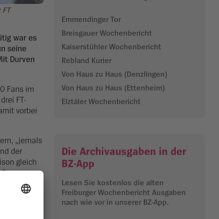
: FT
Emmendinger Tor
Breisgauer Wochenbericht
itig war es
Kaiserstühler Wochenbericht
un seine
Mit Durven
Rebland Kurier
Von Haus zu Haus (Denzlingen)
Von Haus zu Haus (Ettenheim)
00 Fans im
drei FT-
Elztäler Wochenbericht
amit vorbei
nern, „jemals
Die Archivausgaben in der
und der
ison gleich
BZ-App
oßer
Lesen Sie kostenlos die alten
Freiburger Wochenbericht Ausgaben
nach wie vor in unserer BZ-App.