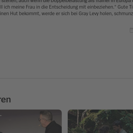
 zu stehen, auch wenn die Doppelbelastung als Trainer in Europa
ill ich meine Frau in die Entscheidung mit einbeziehen.“ Gute T
inen Hut bekommt, werde er sich bei Gray Levy holen, schmunze
ren