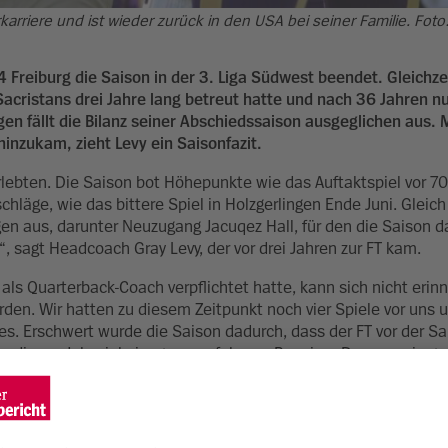
rriere und ist wieder zurück in den USA bei seiner Familie. Foto
 Freiburg die Saison in der 3. Liga Südwest beendet. Gleichze
Sacristans drei Jahre lang betreut hatte und nach 36 Jahren n
gen fällt die Bilanz seiner Abschiedssaison ausgeglichen aus. 
inzukam, zieht Levy ein Saisonfazit.
erlebten. Die Saison bot Höhepunkte wie das Auftaktspiel vor 7
äge, wie das bittere Spiel in Holzgerlingen Ende Juni. Gleich 
gen aus, darunter Neuzugang Jacuqez Hall, für den die Saison d
“, sagt Headcoach Gray Levy, der vor drei Jahren zur FT kam.
als Quarterback-Coach verpflichtet hatte, kann sich nicht erin
rden. Wir hatten zu diesem Zeitpunkt noch vier Spiele vor uns 
s. Erschwert wurde die Saison dadurch, dass der FT vor der Sa
dieses Jahr viele junge, unerfahrene Receiver. Das war ein gr