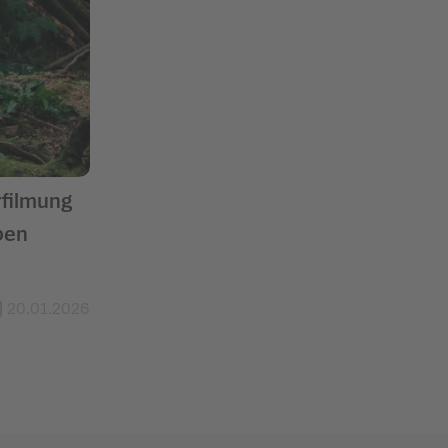
rfilmung
ben
20.01.2026