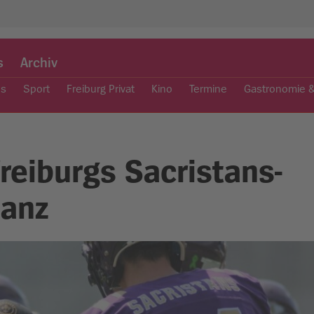
s
Archiv
es
Sport
Freiburg Privat
Kino
Termine
Gastronomie 
reiburgs Sacristans-
lanz