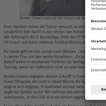
Durven Dawes kam vor der Saison als Quarterback-Co
Ihren Spielern haben die Trainer versucht zu vermitteln, sic
tatsächlich fuhr die FT in den letzten vier Partien noch zwei
den Aufstieg in die 2. Bundesliga, blieb den FT-Messdienern i
US-Coach und Autor mehrerer Football-Bücher, sei es auch ei
Für beide geht es nun zurück nach Übersee. Levy ist am Mo
zu seiner Frau und den sechs Haustieren. „Es kann sein, das
Bedarf weiter in beratender Funktion zur Verfügung stehen. 
Training, damit wir hoffentlich nicht so viele Verletzungen ha
Durven Dawes dagegen, dessen Zukunft in Freiburg noch nicht 
Coast Stingrays, die noch in dieser Woche die Saisonvorbe
zeigt er sich angetan. In Australien würden viele Amateur-Fo
sagte ein Spieler zu mir ’Wir nehmen das sehr ernst, weil es
aufeinander. „In den USA sind wir einfach aggressiver und fo