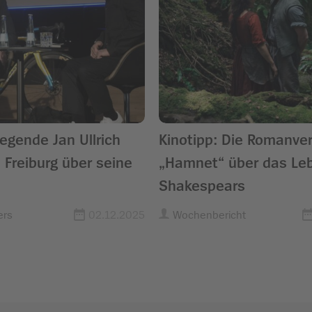
egende Jan Ullrich
Kinotipp: Die Romanve
n Freiburg über seine
„Hamnet“ über das Le
Shakespears
ers
02.12.2025
Wochenbericht