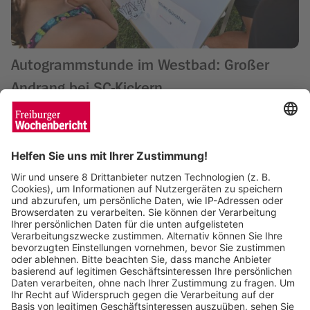
Autogrammstunde im Westbad: Großer
Andrang bei SC-Kickern
Saskia Schuh
19.08.2025