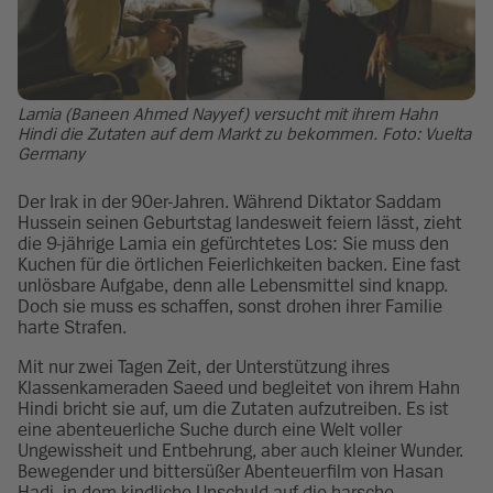
Lamia (Baneen Ahmed Nayyef) versucht mit ihrem Hahn
Hindi die Zutaten auf dem Markt zu bekommen. Foto: Vuelta
Germany
Der Irak in der 90er-Jahren. Während Diktator Saddam
Hussein seinen Geburtstag landesweit feiern lässt, zieht
die 9-jährige Lamia ein gefürchtetes Los: Sie muss den
Kuchen für die örtlichen Feierlichkeiten backen. Eine fast
unlösbare Aufgabe, denn alle Lebensmittel sind knapp.
Doch sie muss es schaffen, sonst drohen ihrer Familie
harte Strafen.
Mit nur zwei Tagen Zeit, der Unterstützung ihres
Klassenkameraden Saeed und begleitet von ihrem Hahn
Hindi bricht sie auf, um die Zutaten aufzutreiben. Es ist
eine abenteuerliche Suche durch eine Welt voller
Ungewissheit und Entbehrung, aber auch kleiner Wunder.
Bewegender und bittersüßer Abenteuerfilm von Hasan
Hadi, in dem kindliche Unschuld auf die harsche