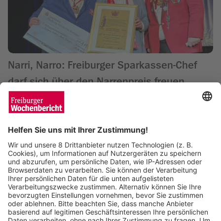
Narri, Narro: Freiburger Sparkassen-Chef
darf sich über den Narrenpreis freuen
Saskia Schuh
19.11.2025