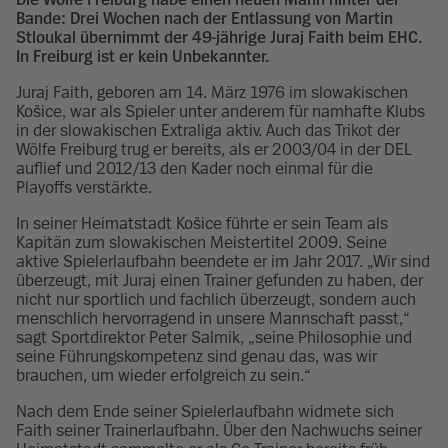
Bande: Drei Wochen nach der Entlassung von
Martin
Stloukal
übernimmt der 49-jährige Juraj Faith beim EHC.
In Freiburg ist er kein Unbekannter.
Juraj Faith, geboren am 14. März 1976 im slowakischen
Košice, war als Spieler unter anderem für namhafte Klubs
in der slowakischen Extraliga aktiv. Auch das Trikot der
Wölfe Freiburg trug er bereits, als er 2003/04 in der DEL
auflief und 2012/13 den Kader noch einmal für die
Playoffs verstärkte.
In seiner Heimatstadt Košice führte er sein Team als
Kapitän zum slowakischen Meistertitel 2009. Seine
aktive Spielerlaufbahn beendete er im Jahr 2017. „Wir sind
überzeugt, mit Juraj einen Trainer gefunden zu haben, der
nicht nur sportlich und fachlich überzeugt, sondern auch
menschlich hervorragend in unsere Mannschaft passt,“
sagt Sportdirektor Peter Salmik, „seine Philosophie und
seine Führungskompetenz sind genau das, was wir
brauchen, um wieder erfolgreich zu sein.“
Nach dem Ende seiner Spielerlaufbahn widmete sich
Faith seiner Trainerlaufbahn. Über den Nachwuchs seiner