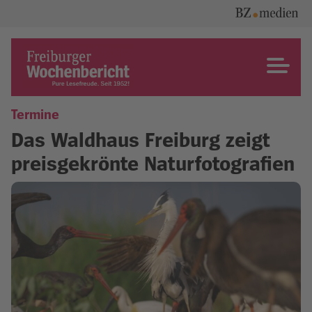
Skip
to
content
Freiburger Wochenbericht
Termine
Das Waldhaus Freiburg zeigt
preisgekrönte Naturfotografien