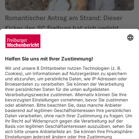
Romantischer Antrag am Strand: Dieser
Kicker des SC Freiburg hat sich verlobt
Saskia Schuh
29.07.2026