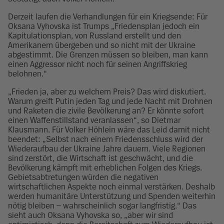
Derzeit laufen die Verhandlungen für ein Kriegsende: Für
Oksana Vyhovska ist Trumps „Friedensplan jedoch ein
Kapitulationsplan, von Russland erstellt und den
Amerikanern übergeben und so nicht mit der Ukraine
abgestimmt. Die Grenzen müssen so bleiben, man kann
einen Aggressor nicht noch für seinen Angriffskrieg
belohnen.“
„Frieden ja, aber zu welchem Preis? Das wird diskutiert.
Warum greift Putin jeden Tag und jede Nacht mit Drohnen
und Raketen die zivile Bevölkerung an? Er könnte sofort
einen Waffenstillstand veranlassen“, so Dietmar
Klausmann. Für Volker Höhlein wäre das Leid damit nicht
beendet: „Selbst nach einem Friedensschluss wird der
Wiederaufbau der Ukraine Jahre dauern. Viele Regionen
sind zerstört, die Wirtschaft ist geschwächt, und die
Bevölkerung kämpft mit erheblichen Folgen des Kriegs.
Gebietsabtretungen würden die negativen
wirtschaftlichen Aspekte noch einmal verstärken. Deshalb
werden humanitäre Unterstützung und Spenden weiterhin
nötig bleiben – wahrscheinlich sogar langfristig.“ Das
sieht auch Oksana Vyhovska so, „aber wir sind