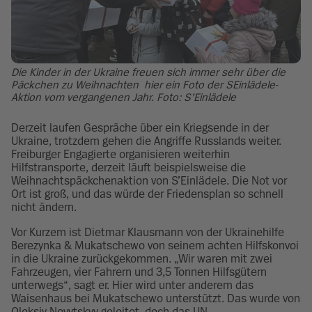
Die Kinder in der Ukraine freuen sich immer sehr über die
Päckchen zu Weihnachten  hier ein Foto der SEinlädele-
Aktion vom vergangenen Jahr. Foto: S’Einlädele
Derzeit laufen Gespräche über ein Kriegsende in der
Ukraine, trotzdem gehen die Angriffe Russlands weiter.
Freiburger Engagierte organisieren weiterhin
Hilfstransporte, derzeit läuft beispielsweise die
Weihnachtspäckchenaktion von S’Einlädele. Die Not vor
Ort ist groß, und das würde der Friedensplan so schnell
nicht ändern.
Vor Kurzem ist Dietmar Klausmann von der Ukrainehilfe
Berezynka & Mukatschewo von seinem achten Hilfskonvoi
in die Ukraine zurückgekommen. „Wir waren mit zwei
Fahrzeugen, vier Fahrern und 3,5 Tonnen Hilfsgütern
unterwegs“, sagt er. Hier wird unter anderem das
Waisenhaus bei Mukatschewo unterstützt. Das wurde von
Oleksiy Novytskyy geleitet, doch das UN-