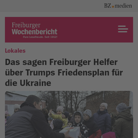
Skip
to
content
Freiburger Wochenbericht
Lokales
Das sagen Freiburger Helfer
über Trumps Friedensplan für
die Ukraine