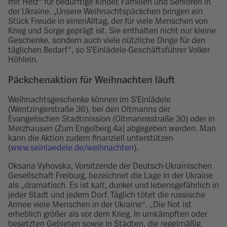
mit Herz“ für bedürftige Kinder, Familien und Senioren in
der Ukraine. „Unsere Weihnachtspäckchen bringen ein
Stück Freude in einenAlltag, der für viele Menschen von
Krieg und Sorge geprägt ist. Sie enthalten nicht nur kleine
Geschenke, sondern auch viele nützliche Dinge für den
täglichen Bedarf“, so S’Einlädele-Geschäftsführer Volker
Höhlein.
Päckchenaktion für Weihnachten läuft
Weihnachtsgeschenke können im S’Einlädele
(Wentzingerstraße 36), bei den Oltmanns der
Evangelischen Stadtmission (Oltmannsstraße 30) oder in
Merzhausen (Zum Engelberg 4a) abgegeben werden. Man
kann die Aktion zudem finanziell unterstützen
(
www.seinlaedele.de/weihnachten
).
Oksana Vyhovska, Vorsitzende der Deutsch-Ukrainischen
Gesellschaft Freiburg, bezeichnet die Lage in der Ukraine
als „dramatisch. Es ist kalt, dunkel und lebensgefährlich in
jeder Stadt und jedem Dorf. Täglich tötet die russische
Armee viele Menschen in der Ukraine“. „Die Not ist
erheblich größer als vor dem Krieg. In umkämpften oder
besetzten Gebieten sowie in Städten, die regelmäßig