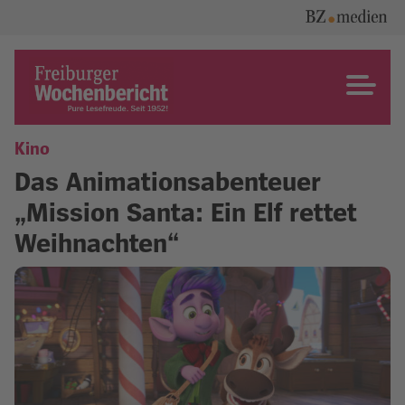
Skip
to
content
Freiburger Wochenbericht
Kino
Das Animationsabenteuer
„Mission Santa: Ein Elf rettet
Weihnachten“