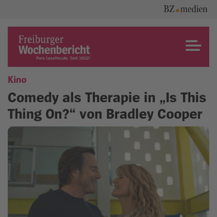
Skip
to
content
Freiburger Wochenbericht
Kino
Comedy als Therapie in „Is This
Thing On?“ von Bradley Cooper