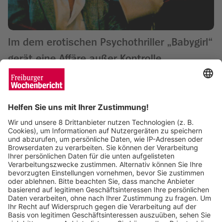
Im dem erotischen Psychothriller „Babygirl“
gerät eine Affäre außer Kontrolle
Wochenbericht
28.01.2025