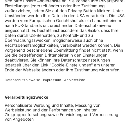
Die „eierlegende Wollmilchsau“ am
Bahnhof hilft Menschen in allen
Lebenslagen
Enya Steinbrecher
29.12.2025
Unternehmen
Der Wochenbericht
wurde zum 31. Juli 2026
eingestellt.
Freiburger Wochenbericht