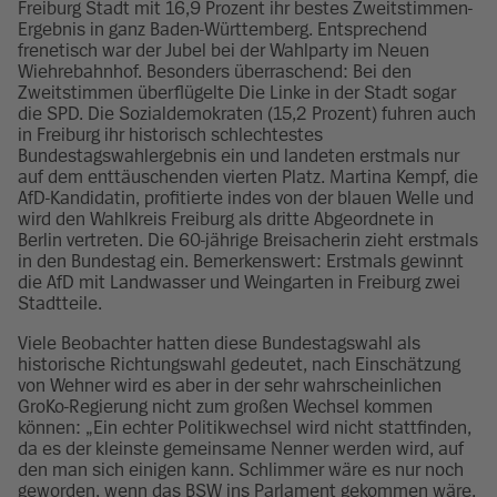
Freiburg Stadt mit 16,9 Prozent ihr bestes Zweitstimmen-
Ergebnis in ganz Baden-Württemberg. Entsprechend
frenetisch war der Jubel bei der Wahlparty im Neuen
Wiehrebahnhof. Besonders überraschend: Bei den
Zweitstimmen überflügelte Die Linke in der Stadt sogar
die SPD. Die Sozialdemokraten (15,2 Prozent) fuhren auch
in Freiburg ihr historisch schlechtestes
Bundestagswahlergebnis ein und landeten erstmals nur
auf dem enttäuschenden vierten Platz. Martina Kempf, die
AfD-Kandidatin, profitierte indes von der blauen Welle und
wird den Wahlkreis Freiburg als dritte Abgeordnete in
Berlin vertreten. Die 60-jährige Breisacherin zieht erstmals
in den Bundestag ein. Bemerkenswert: Erstmals gewinnt
die AfD mit Landwasser und Weingarten in Freiburg zwei
Stadtteile.
Viele Beobachter hatten diese Bundestagswahl als
historische Richtungswahl gedeutet, nach Einschätzung
von Wehner wird es aber in der sehr wahrscheinlichen
GroKo-Regierung nicht zum großen Wechsel kommen
können: „Ein echter Politikwechsel wird nicht stattfinden,
da es der kleinste gemeinsame Nenner werden wird, auf
den man sich einigen kann. Schlimmer wäre es nur noch
geworden, wenn das BSW ins Parlament gekommen wäre.