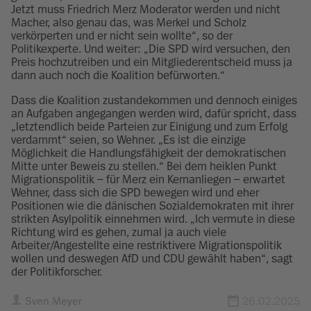
Jetzt muss Friedrich Merz Moderator werden und nicht
Macher, also genau das, was Merkel und Scholz
verkörperten und er nicht sein wollte“, so der
Politikexperte. Und weiter: „Die SPD wird versuchen, den
Preis hochzutreiben und ein Mitgliederentscheid muss ja
dann auch noch die Koalition befürworten.“
Dass die Koalition zustandekommen und dennoch einiges
an Aufgaben angegangen werden wird, dafür spricht, dass
„letztendlich beide Parteien zur Einigung und zum Erfolg
verdammt“ seien, so Wehner. „Es ist die einzige
Möglichkeit die Handlungsfähigkeit der demokratischen
Mitte unter Beweis zu stellen.“ Bei dem heiklen Punkt
Migrationspolitik – für Merz ein Kernanliegen – erwartet
Wehner, dass sich die SPD bewegen wird und eher
Positionen wie die dänischen Sozialdemokraten mit ihrer
strikten Asylpolitik einnehmen wird. „Ich vermute in diese
Richtung wird es gehen, zumal ja auch viele
Arbeiter/Angestellte eine restriktivere Migrationspolitik
wollen und deswegen AfD und CDU gewählt haben“, sagt
der Politikforscher.
Sven Meyer
26.02.2025