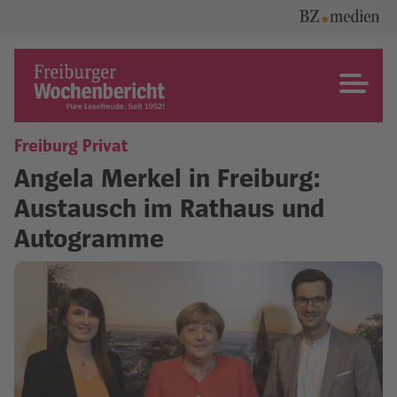
Skip
to
content
Freiburger Wochenbericht
Freiburg Privat
Angela Merkel in Freiburg:
Austausch im Rathaus und
Autogramme