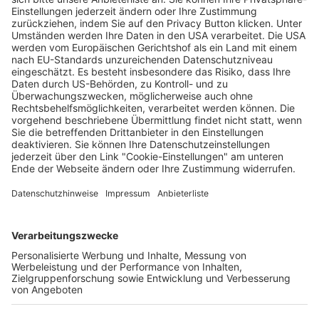
Blickpunkt Wasser: Beim neuen Programm
der vhs Freiburg ist „Alles im Fluss“
Saskia Schuh
29.01.2025
Unternehmen
Der Wochenbericht
wurde zum 31. Juli 2026
eingestellt.
Freiburger Wochenbericht