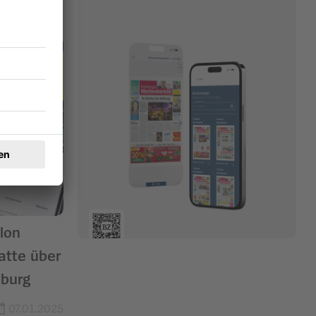
lon
atte über
iburg
07.01.2025