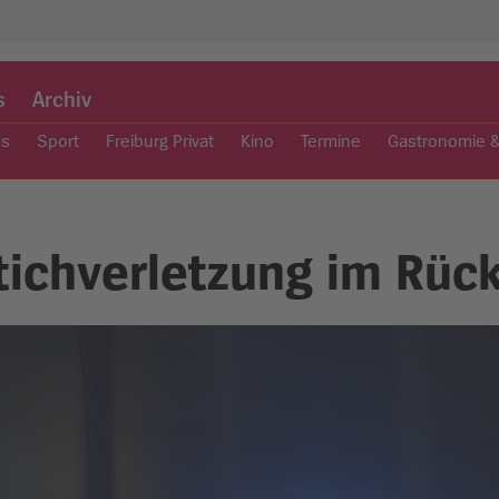
s
Archiv
es
Sport
Freiburg Privat
Kino
Termine
Gastronomie 
Stichverletzung im Rüc