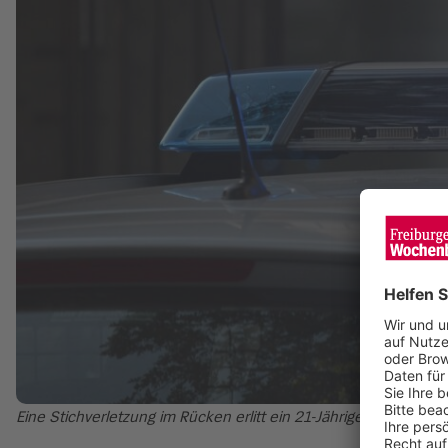
Eine Stichverletzung im Rücken erlitt ein 21-Jähriger bei einer