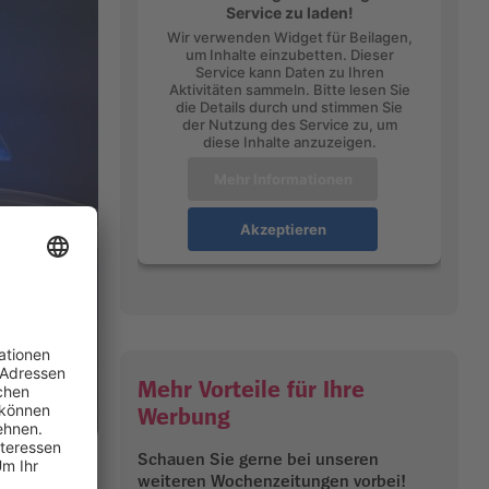
Service zu laden!
Wir verwenden Widget für Beilagen,
um Inhalte einzubetten. Dieser
Service kann Daten zu Ihren
Aktivitäten sammeln. Bitte lesen Sie
die Details durch und stimmen Sie
der Nutzung des Service zu, um
diese Inhalte anzuzeigen.
Mehr Informationen
Akzeptieren
Mehr Vorteile für Ihre
Werbung
Schauen Sie gerne bei unseren
weiteren Wochenzeitungen vorbei!