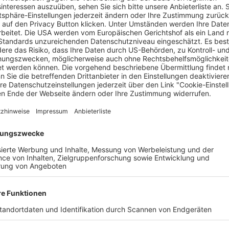
bei einer Auseinandersetzung in der Nacht von Donnerstag auf Fr
nte Personengruppen in der Krozinger Straße aus ungeklärter 
en Auseinandersetzung zwischen mehreren Personen, bei der ein 2
e zur Behandlung in ein Krankenhaus gebracht.
nd bittet mögliche Zeugen, sich unter der Telefonnummer 07 6