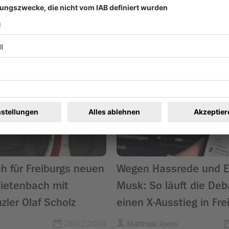
ren
h für Freiburgs neuen
Wegen Hassrede und E
Dietenbach mit
Musk: So läuft die Deb
ler Olaf Scholz
einen X-Ausstieg in Fre
28.02.2024
Matthias Joers