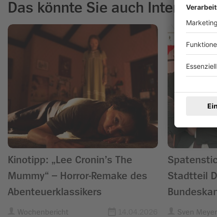
Das könnte Sie auch Interessie
Kinotipp: „Lee Cronin’s The
Spatenstic
Mummy“ – Horror-Remake des
Stadtteil 
Abenteuerklassikers
Bundeskanz
Wochenbericht
14.04.2026
Sven Meyer