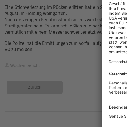
Eine Stichverletzung im Rücken erlitten hat ein 21-Jähriger 
August, in Freiburg-Weingarten.
Nach derzeitigem Kenntnisstand sollen zwei bislang unbekan
Streit geraten sein. Es kam schließlich zu einer körperlich
vermutlich mit einem Messer schwer verletzt wurde. Er wurd
Die Polizei hat die Ermittlungen zum Vorfall aufgenommen u
80 zu melden.
Wochenbericht
Zurück