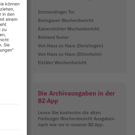
eitag, 16.
Emmendinger Tor
Breisgauer Wochenbericht
Ursache in
1-Jähriger
Kaiserstühler Wochenbericht
Rebland Kurier
1/ 8 82-28
Von Haus zu Haus (Denzlingen)
Von Haus zu Haus (Ettenheim)
Elztäler Wochenbericht
21.08.2024
Die Archivausgaben in der
BZ-App
Lesen Sie kostenlos die alten
Freiburger Wochenbericht Ausgaben
nach wie vor in unserer BZ-App.