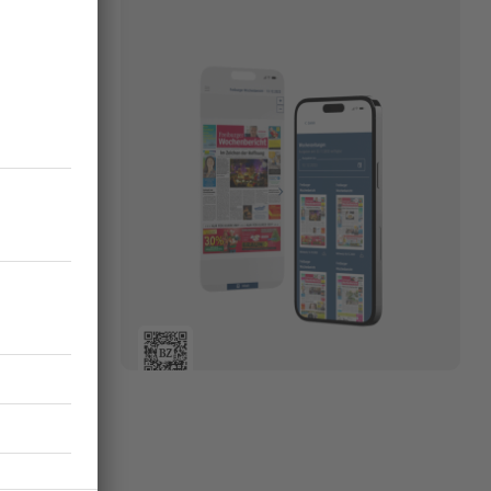
700
h für das
chädigungen
gemeldete
riedlich und
ts kurz nach
ld und
23.01.2026