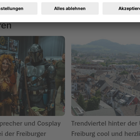
ren
precher und Cosplay
Trendviertel hinter der
i der Freiburger
Freiburg cool und herzli