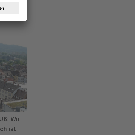
 UB: Wo
ch ist