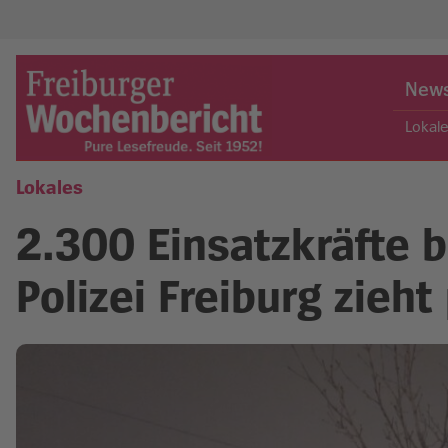
Skip
to
New
content
Lokal
Lokales
Freiburger Wochenbericht
2.300 Einsatzkräfte b
Polizei Freiburg zieht