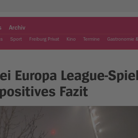
s
Archiv
es
Sport
Freiburg Privat
Kino
Termine
Gastronomie 
ei Europa League-Spiel
 positives Fazit