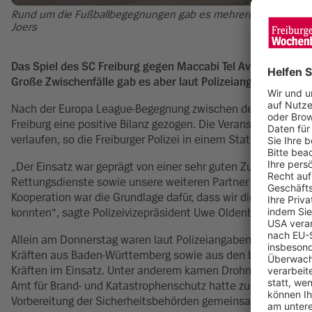
Rund um die Fußballbegegnungen gab es mehrere Demonstration
Joers
Das Spiel des SC Freiburg gegen Maccabi Tel Aviv im Europ
Große Zwischenfälle gab es aber laut Polizeiangaben so gut 
Nach der Europa League-Begegnung zwischen dem SC Freibur
Freiburg eine positive Bilanz gezogen. Die Veranstaltung sei
verlaufen, so die Freiburger Polizei in einem Statement am
„Der Einsatz war geprägt von einer sehr guten Zusammenarbeit
Rettungsdienste sowie unsere weiteren Partner haben hochp
Kooperation war die Grundlage dafür, dass wir die Lage jeder
konnten“, sagte Polizeivizepräsident Uwe Oldenburg, der den 
Allein am Donnerstag waren laut Polizeiangaben rund 2.300 E
Kräften aus Baden-Württemberg sowie aus den benachbarten 
Kräften im Einsatz. Unter anderem kamen Drohnen, ein Polize
Amt für Brand- und Katastrophenschutz hatte zudem mobile Z
Vorbereitung der Sicherheitsbehörden gemeinsam mit der St