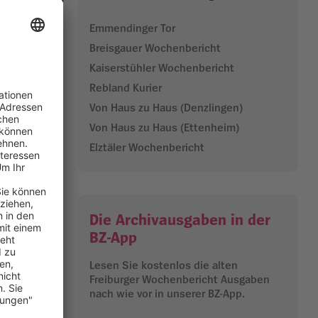
n aus. Foto:
Emmendinger Tor
Breisgauer Wochenbericht
egleitet.
Kaiserstühler Wochenbericht
tz.
Rebland Kurier
Von Haus zu Haus (Denzlingen)
räsidium
ungsfrei“
Von Haus zu Haus (Ettenheim)
Elztäler Wochenbericht
erwehr,
e
rleisten
Die Archivausgaben in der
BZ-App
bei von
tarken
Lesen Sie kostenlos die alten
s städtische
Freiburger Wochenbericht Ausgaben
ribische
nach wie vor in unserer BZ-App.