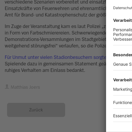
verschiedene Szenarien vorbereitet und einsatzfähig zu sein
Einsatzkräfte von Feuerwehren und ehrenamtlichen Organisati
Amt für Brand- und Katastrophenschutz der größte Einsatz s
Im Zuge der Veranstaltung kam es laut Polizei „zu einzel
in Form von Farbschmierereien. Schwerwiegende sicherheitsr
Demonstrations-Versammlungen im Stadtgebiet mit jeweils r
weitgehend störungsfrei“ verlaufen, so die Polizei.
Für Unmut unter vielen Stadionbesuchern sorgten die Verzö
Spielende dazu in gemeinsamen Statement geäußert und sic
ruhiges Verhalten am Einlass bedankt.
Matthias Joers
Zurück