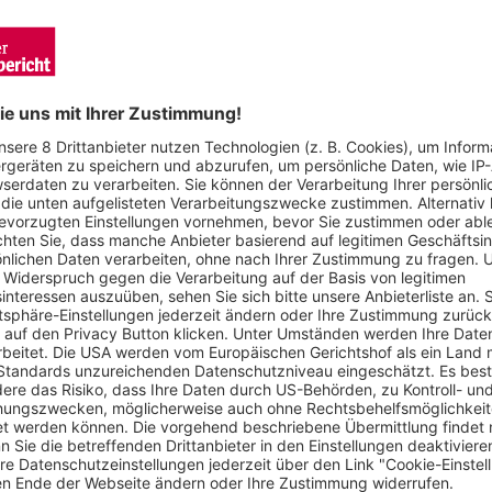
en, wie hier bereits am Mittwoch. Größere Zwischenfälle bliebe
a-Park-Stadion wurde von massiven Sicherheitsvorkehrungen b
wie keine. Auch die Stadt zeigte sich zufrieden mit dem Einsa
g und Maccabi Tel Aviv am Donnerstagabend hat das Polizeip
 nach „derzeitigem Kenntnisstand friedlich und weitgehend stör
 späten Donnerstagabend.
 aller beteiligten Organisationen. Polizei, Bundespolizei, Feu
rofessionell und abgestimmt gehandelt. Diese funktionierend
zeit sicher beherrschen und einen ruhigen Einsatzverlauf gewäh
Einsatz geleitet hatte.
insatzkräfte beteiligt. Das Polizeipräsidium Freiburg wurde da
Bundesländern unterstützt. Auch die Bundespolizei war mit s
ihubschrauber sowie die Polizei-Reiterstaffel zum Einsatz. Da
ufahrtssperren rund um das Stadionareal aufgestellt. „Die ak
adt waren wichtig, um für