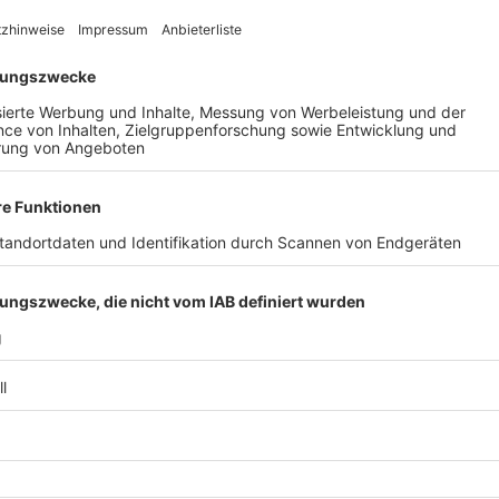
“, sagte Freiburgs Ordnungsbürgermeister Stefan Breiter. Über 
onen seien im Einsatz gewesen. Wie für die Polizei sei es auc
eit dem Papstbesuch 2011 in Freiburg gewesen.
nen, überschaubaren Vorkommnissen“, darunter mehrere Sachbes
elevante Störungen sei ausgeblieben, so die Polizei. Zwei an
und 650 Teilnehmern seien „nach derzeitigem Kenntnisstand f
gerungen
beim Stadioneinlass. Polizei und SC hatten sich berei
h angesichts der Umstände bei den Fußballfans für ihre Gedu